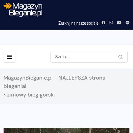
Zerknij na nasze sociale
MagazynBieganie.pl - NAJLEPSZA strona
biegania!
zimowy bieg górski
>