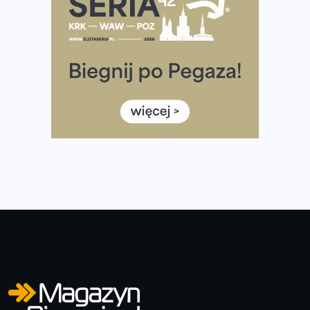
Tętno vs tempo – czym kierować się w bieganiu?
Co ma dużo białka? Produkty, które warto włączyć do
diety
Rozbiegany Olsztyn szykuje się na weekend z
półmaratonem
Już w tę sobotę 35. Bieg Powstania Warszawskiego.
Wystartuje rekordowa liczba uczestników