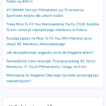
Polski na 400 m
XV DAMAK Tarczyn Półmaraton już 13 września.
Sportowe święto dla całych rodzin
Trasa Nice To Fit You Warszawskiej Dychy 2026. Szybkie
10 km i emocje największego maratonu w Polsce
Ruszają zapisy na Nice To Fit You Mini Maraton przy
okazji 48. Maratonu Warszawskiego
Jak skompletować wygodny strój do biegania latem?
Sprawdzone trasy wracają! Poznaj przebieg 43. Toruń
Maratonu, 17. Toruń Półmaratonu i biegu na 5 km
Motywacja do biegania. Dlaczego życiówki przestają być
najważniejsze?
15. Półmaraton Dwóch Mostów. Jubileuszowa edycja z
rekordową pulą nagród i większym limitem uczestników
Trasa 48. Maratonu Warszawskiego odkryta.