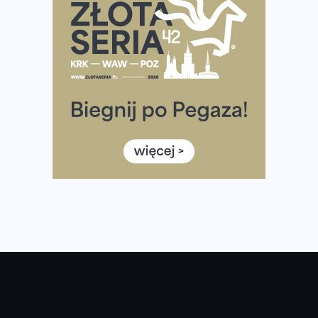
półmaratonem
Już w tę sobotę 35. Bieg Powstania Warszawskiego.
Wystartuje rekordowa liczba uczestników
35. Bieg Powstania Warszawskiego – praktyczny
poradnik przed startem
Ile razy w tygodniu biegać? 3 treningi wystarczą? Jak
często biegać, żeby robić postępy
Już w ten weekend! Przed nami Nocny Portowy Maraton
i Półmaraton Szczeciński. Wszystko, co warto wiedzieć