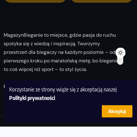
MagazynBieganie to miejsce, gdzie pasja do ruchu
spotyka się z wiedzą i inspiracją. Tworzymy
przestrzeń dla biegaczy na każdym poziomie – od
pierwszego kroku po maratońską metę, bo bieganie
to coś więcej niż sport – to styl życia.
Biegaj z nami i odkrywaj swoją najlepszą wersję!
Korzystanie ze strony wiąże się z akceptacją naszej
Polityki prywatności
Akceptuj
© Copyright 2025
magazynbieganie.pl
powered by