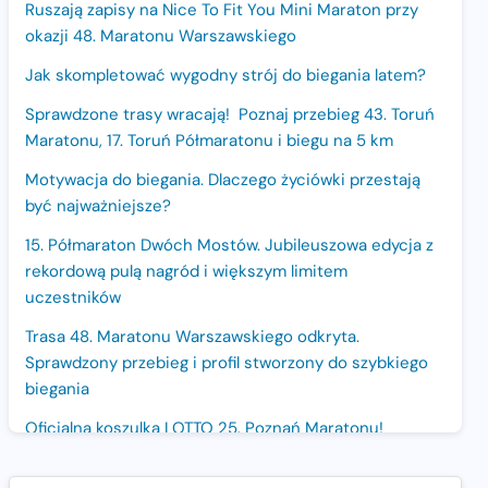
Ruszają zapisy na Nice To Fit You Mini Maraton przy
okazji 48. Maratonu Warszawskiego
Jak skompletować wygodny strój do biegania latem?
Sprawdzone trasy wracają! Poznaj przebieg 43. Toruń
Maratonu, 17. Toruń Półmaratonu i biegu na 5 km
Motywacja do biegania. Dlaczego życiówki przestają
być najważniejsze?
15. Półmaraton Dwóch Mostów. Jubileuszowa edycja z
rekordową pulą nagród i większym limitem
uczestników
Trasa 48. Maratonu Warszawskiego odkryta.
Sprawdzony przebieg i profil stworzony do szybkiego
biegania
Oficjalna koszulka LOTTO 25. Poznań Maratonu!
Amazfit Balance 3: Kompleksowe narzędzie dla