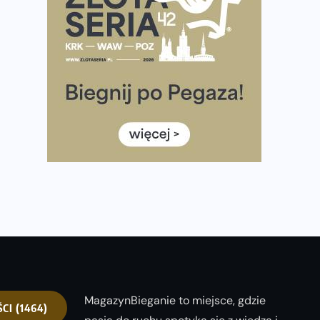
półmaratonem
Już w tę sobotę 35. Bieg Powstania Warszawskiego.
Wystartuje rekordowa liczba uczestników
35. Bieg Powstania Warszawskiego – praktyczny
poradnik przed startem
Ile razy w tygodniu biegać? 3 treningi wystarczą? Jak
często biegać, żeby robić postępy
Już w ten weekend! Przed nami Nocny Portowy
Maraton i Półmaraton Szczeciński. Wszystko, co warto
wiedzieć
MagazynBieganie to miejsce, gdzie
ŚCI
(1464)