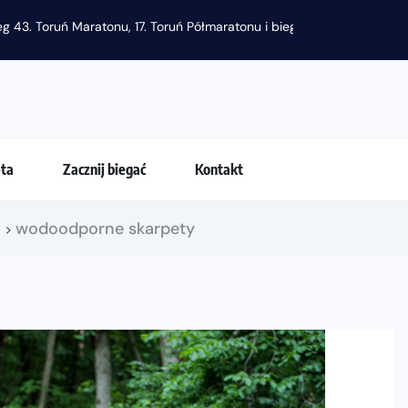
g 43. Toruń Maratonu, 17. Toruń Półmaratonu i biegu na 5 km
eta
Zacznij biegać
Kontakt
!
wodoodporne skarpety
>