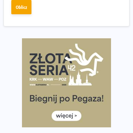
Największy Bieg Powstania Warszawskiego w historii.
Oblicz
Ponad 12 tysięcy uczestników pobiegło dla Bohaterów!
Tętno vs tempo – czym kierować się w bieganiu?
Co ma dużo białka? Produkty, które warto włączyć do
diety
Rozbiegany Olsztyn szykuje się na weekend z
półmaratonem
Już w tę sobotę 35. Bieg Powstania Warszawskiego.
Wystartuje rekordowa liczba uczestników
35. Bieg Powstania Warszawskiego – praktyczny
poradnik przed startem
Ile razy w tygodniu biegać? 3 treningi wystarczą? Jak
często biegać, żeby robić postępy
Już w ten weekend! Przed nami Nocny Portowy Maraton
i Półmaraton Szczeciński. Wszystko, co warto wiedzieć