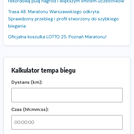
rekordową pulą nagród i większym limitem uczestników
Trasa 48. Maratonu Warszawskiego odkryta.
Sprawdzony przebieg i profil stworzony do szybkiego
biegania
Oficjalna koszulka LOTTO 25. Poznań Maratonu!
Amazfit Balance 3: Kompleksowe narzędzie dla biegacza
i zawodnika Hyrox?
Regeneracja w bieganiu. Co warto o niej wiedzieć?
Kalkulator tempa biegu
Ostatnie wolne miejsca na jubileuszowy Bieg
Dystans (km):
Fabrykanta. Organizatorzy odkrywają trasę dzień po
dniu.
Złota Seria 42 rośnie. Coraz więcej maratończyków
wybiera wyzwanie trzech największych maratonów w
Czas (hh:mm:ss):
Polsce
Praska 5k Run gospodarzem Mistrzostw Polski