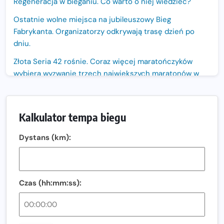
Regeneracja w bieganiu. Co warto o niej wiedzieć?
Ostatnie wolne miejsca na jubileuszowy Bieg
Fabrykanta. Organizatorzy odkrywają trasę dzień po
dniu.
Złota Seria 42 rośnie. Coraz więcej maratończyków
wybiera wyzwanie trzech największych maratonów w
Polsce
Praska 5k Run gospodarzem Mistrzostw Polski
Kalkulator tempa biegu
Największy Bieg Powstania Warszawskiego w historii.
Ponad 12 tysięcy uczestników pobiegło dla Bohaterów!
Dystans (km):
Tętno vs tempo – czym kierować się w bieganiu?
Co ma dużo białka? Produkty, które warto włączyć do
diety
Czas (hh:mm:ss):
Rozbiegany Olsztyn szykuje się na weekend z
półmaratonem