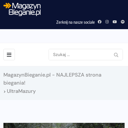
Zerknij na nasze sociale
MagazynBieganie.pl - NAJLEPSZA strona
biegania!
UltraMazury
>