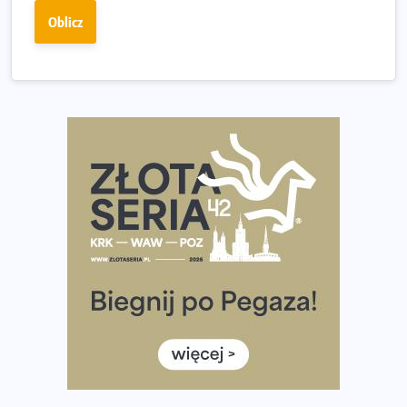
Już w tę sobotę 35. Bieg Powstania Warszawskiego.
Oblicz
Wystartuje rekordowa liczba uczestników
35. Bieg Powstania Warszawskiego – praktyczny
poradnik przed startem
Ile razy w tygodniu biegać? 3 treningi wystarczą? Jak
często biegać, żeby robić postępy
Już w ten weekend! Przed nami Nocny Portowy Maraton
i Półmaraton Szczeciński. Wszystko, co warto wiedzieć
European Marathon Classics – jak zweryfikować swój
wynik
Medal i koszulka 35. Biegu Powstania Warszawskiego. Na
listach startowych są jeszcze wolne miejsca
Jaki smartwatch dla biegaczy, którzy chcą też przy
okazji trenować pod HYROX?
Jak zaplanować domowe cardio bez przepełniania