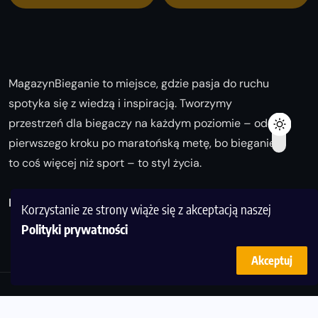
MagazynBieganie to miejsce, gdzie pasja do ruchu
spotyka się z wiedzą i inspiracją. Tworzymy
przestrzeń dla biegaczy na każdym poziomie – od
pierwszego kroku po maratońską metę, bo bieganie
to coś więcej niż sport – to styl życia.
Biegaj z nami i odkrywaj swoją najlepszą wersję!
Korzystanie ze strony wiąże się z akceptacją naszej
Polityki prywatności
Akceptuj
© Copyright 2025
magazynbieganie.pl
powered by