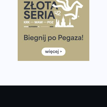
Tętno vs tempo – czym kierować się w bieganiu?
Co ma dużo białka? Produkty, które warto włączyć do
diety
Rozbiegany Olsztyn szykuje się na weekend z
półmaratonem
Już w tę sobotę 35. Bieg Powstania Warszawskiego.
Wystartuje rekordowa liczba uczestników
35. Bieg Powstania Warszawskiego – praktyczny
poradnik przed startem