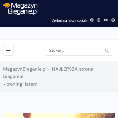
Zerknij na nasze sociale
MagazynBieganie.pl - NAJLEPSZA strona
biegania!
treningi latem
>