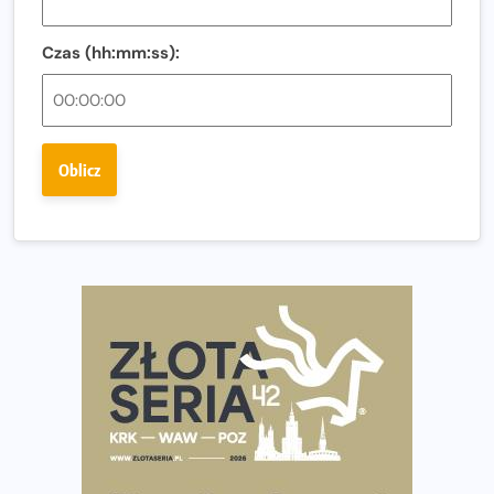
Co ma dużo białka? Produkty, które warto włączyć do
diety
Czas (hh:mm:ss):
Rozbiegany Olsztyn szykuje się na weekend z
półmaratonem
Już w tę sobotę 35. Bieg Powstania Warszawskiego.
Oblicz
Wystartuje rekordowa liczba uczestników
35. Bieg Powstania Warszawskiego – praktyczny
poradnik przed startem
Ile razy w tygodniu biegać? 3 treningi wystarczą? Jak
często biegać, żeby robić postępy
Już w ten weekend! Przed nami Nocny Portowy Maraton
i Półmaraton Szczeciński. Wszystko, co warto wiedzieć
European Marathon Classics – jak zweryfikować swój
wynik
Medal i koszulka 35. Biegu Powstania Warszawskiego. Na