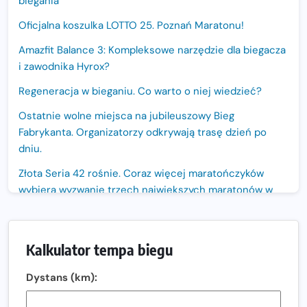
biegania
Oficjalna koszulka LOTTO 25. Poznań Maratonu!
Amazfit Balance 3: Kompleksowe narzędzie dla biegacza
i zawodnika Hyrox?
Regeneracja w bieganiu. Co warto o niej wiedzieć?
Ostatnie wolne miejsca na jubileuszowy Bieg
Fabrykanta. Organizatorzy odkrywają trasę dzień po
dniu.
Złota Seria 42 rośnie. Coraz więcej maratończyków
wybiera wyzwanie trzech największych maratonów w
Polsce
Praska 5k Run gospodarzem Mistrzostw Polski
Kalkulator tempa biegu
Największy Bieg Powstania Warszawskiego w historii.
Ponad 12 tysięcy uczestników pobiegło dla Bohaterów!
Dystans (km):
Tętno vs tempo – czym kierować się w bieganiu?