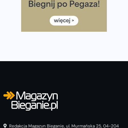
listach startowych są jeszcze wolne miejsca
Jaki smartwatch dla biegaczy, którzy chcą też przy
okazji trenować pod HYROX?
Jak zaplanować domowe cardio bez przepełniania
mieszkania sprzętem
Redakcja Magazyn Bieganie, ul. Murmańska 25, 04-204