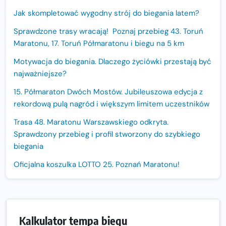
Jak skompletować wygodny strój do biegania latem?
Sprawdzone trasy wracają! Poznaj przebieg 43. Toruń
Maratonu, 17. Toruń Półmaratonu i biegu na 5 km
Motywacja do biegania. Dlaczego życiówki przestają być
najważniejsze?
15. Półmaraton Dwóch Mostów. Jubileuszowa edycja z
rekordową pulą nagród i większym limitem uczestników
Trasa 48. Maratonu Warszawskiego odkryta.
Sprawdzony przebieg i profil stworzony do szybkiego
biegania
Oficjalna koszulka LOTTO 25. Poznań Maratonu!
Amazfit Balance 3: Kompleksowe narzędzie dla biegacza
i zawodnika Hyrox?
Regeneracja w bieganiu. Co warto o niej wiedzieć?
Kalkulator tempa biegu