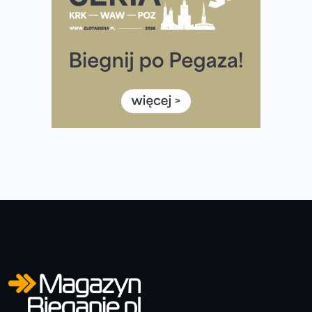
Wystartuje rekordowa liczba uczestników
35. Bieg Powstania Warszawskiego – praktyczny
poradnik przed startem
Ile razy w tygodniu biegać? 3 treningi wystarczą? Jak
często biegać, żeby robić postępy
Już w ten weekend! Przed nami Nocny Portowy Maraton
i Półmaraton Szczeciński. Wszystko, co warto wiedzieć