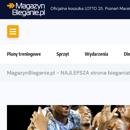
Oficjalna koszulka LOTTO 25. Poznań Mara
Plany treningowe
Sprzęt
Wydarzenia
Di
MagazynBieganie.pl - NAJLEPSZA strona biegania