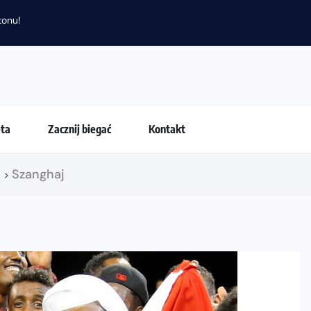
tonu!
eta
Zacznij biegać
Kontakt
!
Szanghaj
>