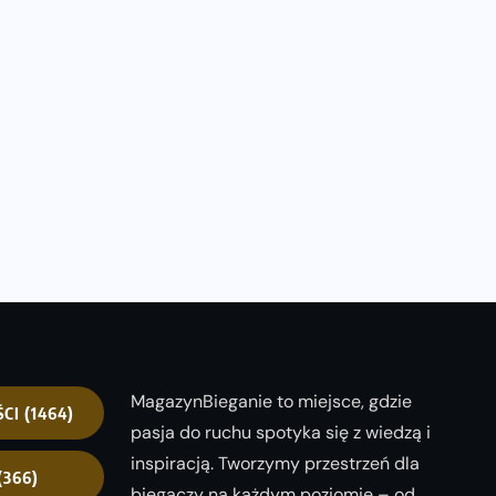
MagazynBieganie to miejsce, gdzie
ŚCI
(1464)
pasja do ruchu spotyka się z wiedzą i
inspiracją. Tworzymy przestrzeń dla
(366)
biegaczy na każdym poziomie – od