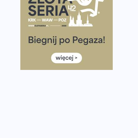
Już w ten weekend! Przed nami Nocny Portowy
Maraton i Półmaraton Szczeciński. Wszystko, co warto
wiedzieć
European Marathon Classics – jak zweryfikować swój
wynik
Medal i koszulka 35. Biegu Powstania Warszawskiego.
Na listach startowych są jeszcze wolne miejsca
Jaki smartwatch dla biegaczy, którzy chcą też przy
okazji trenować pod HYROX?
Jak zaplanować domowe cardio bez przepełniania
mieszkania sprzętem