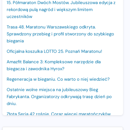
15. Półmaraton Dwóch Mostów. Jubileuszowa edycja z
rekordową pulą nagród i większym limitem
uczestników
Trasa 48. Maratonu Warszawskiego odkryta.
Sprawdzony przebieg i profil stworzony do szybkiego
biegania
Oficjalna koszulka LOTTO 25. Poznań Maratonu!
Amazfit Balance 3: Kompleksowe narzędzie dla
biegacza i zawodnika Hyrox?
Regeneracja w bieganiu. Co warto o niej wiedzieć?
Ostatnie wolne miejsca na jubileuszowy Bieg
Fabrykanta. Organizatorzy odkrywają trasę dzień po
dniu.
Złota Seria 42 rośnie. Coraz więcej maratończyków
wybiera wyzwanie trzech największych maratonów w
Polsce