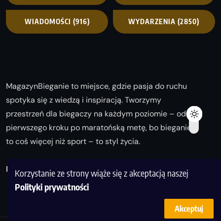
WIADOMOŚCI
(916)
WYDARZENIA
(2850)
MagazynBieganie to miejsce, gdzie pasja do ruchu
spotyka się z wiedzą i inspiracją. Tworzymy
przestrzeń dla biegaczy na każdym poziomie – od
pierwszego kroku po maratońską metę, bo bieganie
to coś więcej niż sport – to styl życia.
Biegaj z nami i odkrywaj swoją najlepszą wersję!
Korzystanie ze strony wiąże się z akceptacją naszej
Polityki prywatności
Akceptuj