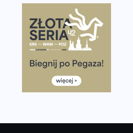
Ile razy w tygodniu biegać? 3 treningi wystarczą? Jak
często biegać, żeby robić postępy
Już w ten weekend! Przed nami Nocny Portowy Maraton
i Półmaraton Szczeciński. Wszystko, co warto wiedzieć
European Marathon Classics – jak zweryfikować swój
wynik
Medal i koszulka 35. Biegu Powstania Warszawskiego. Na
listach startowych są jeszcze wolne miejsca
Jaki smartwatch dla biegaczy, którzy chcą też przy
okazji trenować pod HYROX?
Jak zaplanować domowe cardio bez przepełniania
mieszkania sprzętem