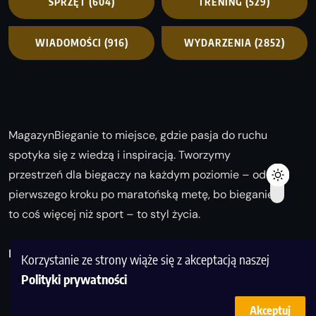
SPRZĘT
(604)
TRENING
(529)
WIADOMOŚCI
(916)
WYDARZENIA
(2852)
MagazynBieganie to miejsce, gdzie pasja do ruchu
spotyka się z wiedzą i inspiracją. Tworzymy
przestrzeń dla biegaczy na każdym poziomie – od
pierwszego kroku po maratońską metę, bo bieganie
to coś więcej niż sport – to styl życia.
Biegaj z nami i odkrywaj swoją najlepszą wersję!
Korzystanie ze strony wiąże się z akceptacją naszej
Polityki prywatności
Akceptuj