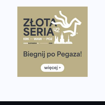
Co ma dużo białka? Produkty, które warto włączyć do
diety
Rozbiegany Olsztyn szykuje się na weekend z
półmaratonem
Już w tę sobotę 35. Bieg Powstania Warszawskiego.
Wystartuje rekordowa liczba uczestników
35. Bieg Powstania Warszawskiego – praktyczny
poradnik przed startem
Ile razy w tygodniu biegać? 3 treningi wystarczą? Jak
często biegać, żeby robić postępy
Już w ten weekend! Przed nami Nocny Portowy Maraton
i Półmaraton Szczeciński. Wszystko, co warto wiedzieć