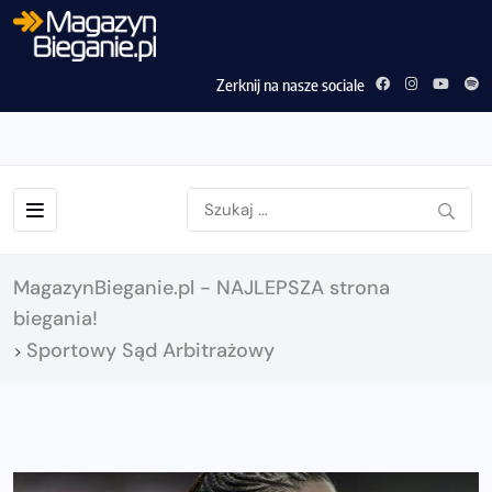
Zerknij na nasze sociale
MagazynBieganie.pl - NAJLEPSZA strona
biegania!
Sportowy Sąd Arbitrażowy
>