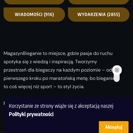
WIADOMOŚCI
(916)
WYDARZENIA
(2855)
MagazynBieganie to miejsce, gdzie pasja do ruchu
spotyka się z wiedzą i inspiracją. Tworzymy
przestrzeń dla biegaczy na każdym poziomie – od
pierwszego kroku po maratońską metę, bo bieganie
to coś więcej niż sport – to styl życia.
Biegaj z nami i odkrywaj swoją najlepszą wersję!
Korzystanie ze strony wiąże się z akceptacją naszej
Polityki prywatności
Akceptuj