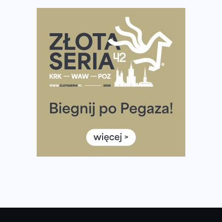
Polsce
Praska 5k Run gospodarzem Mistrzostw Polski
Największy Bieg Powstania Warszawskiego w historii.
Ponad 12 tysięcy uczestników pobiegło dla Bohaterów!
Tętno vs tempo – czym kierować się w bieganiu?
Co ma dużo białka? Produkty, które warto włączyć do
diety
Rozbiegany Olsztyn szykuje się na weekend z
półmaratonem
Już w tę sobotę 35. Bieg Powstania Warszawskiego.
Wystartuje rekordowa liczba uczestników