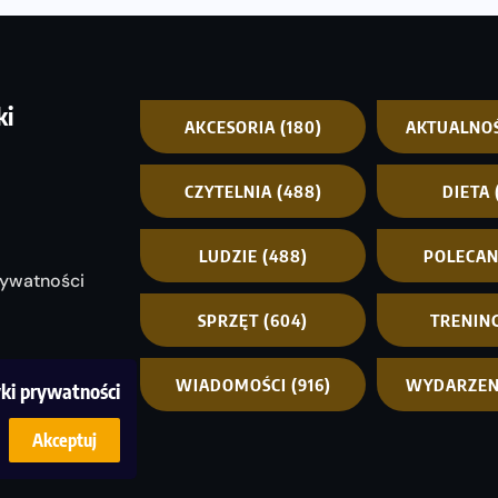
ki
AKCESORIA
(180)
AKTUALNO
CZYTELNIA
(488)
DIETA
LUDZIE
(488)
POLECA
rywatności
SPRZĘT
(604)
TRENIN
WIADOMOŚCI
(916)
WYDARZEN
yki prywatności
Akceptuj