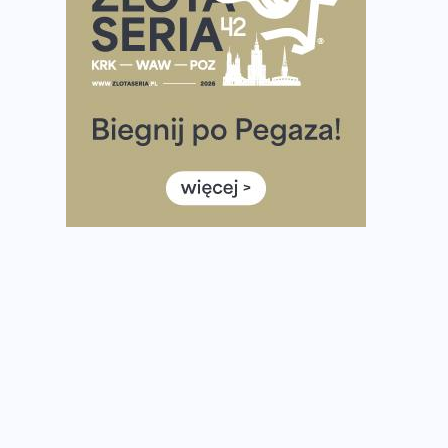
Ponad 12 tysięcy uczestników pobiegło dla Bohaterów!
Tętno vs tempo – czym kierować się w bieganiu?
Co ma dużo białka? Produkty, które warto włączyć do
diety
Rozbiegany Olsztyn szykuje się na weekend z
półmaratonem
Już w tę sobotę 35. Bieg Powstania Warszawskiego.
Wystartuje rekordowa liczba uczestników
35. Bieg Powstania Warszawskiego – praktyczny
poradnik przed startem