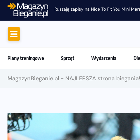
Ruszają zapisy na Nice To Fit You Mini Ma
Plany treningowe
Sprzęt
Wydarzenia
Di
MagazynBieganie.pl - NAJLEPSZA strona biegania