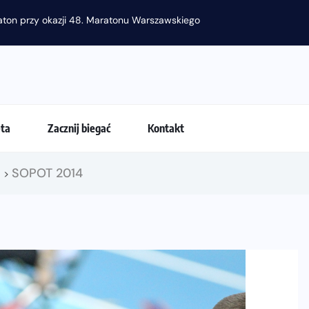
raton przy okazji 48. Maratonu Warszawskiego
eta
Zacznij biegać
Kontakt
!
SOPOT 2014
>