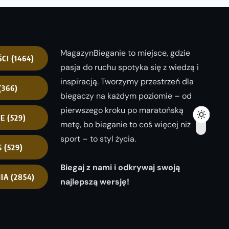
MagazynBieganie to miejsce, gdzie
ŚCI
(1464)
pasja do ruchu spotyka się z wiedzą i
inspiracją. Tworzymy przestrzeń dla
(366)
biegaczy na każdym poziomie – od
pierwszego kroku po maratońską
NE
(529)
metę, bo bieganie to coś więcej niż
sport – to styl życia.
G
(529)
Biegaj z nami i odkrywaj swoją
IA
(2854)
najlepszą wersję!