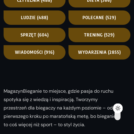
CZYTELNIA
(488)
DIETA
(366)
LUDZIE
(488)
POLECANE
(529)
SPRZĘT
(604)
TRENING
(529)
WIADOMOŚCI
(916)
WYDARZENIA
(2855)
MagazynBieganie to miejsce, gdzie pasja do ruchu
spotyka się z wiedzą i inspiracją. Tworzymy
przestrzeń dla biegaczy na każdym poziomie – od
pierwszego kroku po maratońską metę, bo bieganie
to coś więcej niż sport – to styl życia.