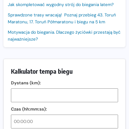
Jak skompletować wygodny strój do biegania latem?
Sprawdzone trasy wracają! Poznaj przebieg 43. Toruń
Maratonu, 17. Toruń Półmaratonu i biegu na 5 km
Motywacja do biegania. Dlaczego życiówki przestają być
najważniejsze?
15. Półmaraton Dwóch Mostów. Jubileuszowa edycja z
rekordową pulą nagród i większym limitem uczestników
Trasa 48. Maratonu Warszawskiego odkryta.
Kalkulator tempa biegu
Sprawdzony przebieg i profil stworzony do szybkiego
biegania
Dystans (km):
Oficjalna koszulka LOTTO 25. Poznań Maratonu!
Amazfit Balance 3: Kompleksowe narzędzie dla biegacza
i zawodnika Hyrox?
Czas (hh:mm:ss):
Regeneracja w bieganiu. Co warto o niej wiedzieć?
Ostatnie wolne miejsca na jubileuszowy Bieg