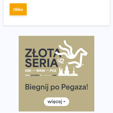
Fabrykanta. Organizatorzy odkrywają trasę dzień po
Oblicz
dniu.
Złota Seria 42 rośnie. Coraz więcej maratończyków
wybiera wyzwanie trzech największych maratonów w
Polsce
Praska 5k Run gospodarzem Mistrzostw Polski
Największy Bieg Powstania Warszawskiego w historii.
Ponad 12 tysięcy uczestników pobiegło dla Bohaterów!
Tętno vs tempo – czym kierować się w bieganiu?
Co ma dużo białka? Produkty, które warto włączyć do
diety
Rozbiegany Olsztyn szykuje się na weekend z
półmaratonem
Już w tę sobotę 35. Bieg Powstania Warszawskiego.
Wystartuje rekordowa liczba uczestników