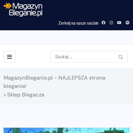
Zerknij na nasze sociale
MagazynBieganie.pl - NAJLEPSZA strona
biegania!
Sklep Biegacza
>