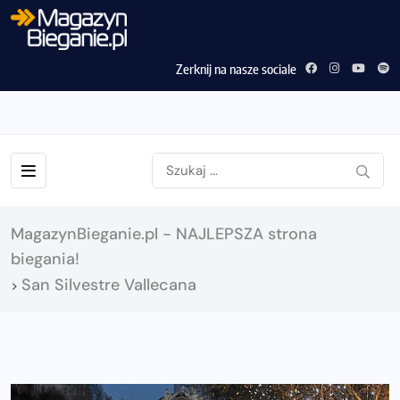
Zerknij na nasze sociale
MagazynBieganie.pl - NAJLEPSZA strona
biegania!
San Silvestre Vallecana
>