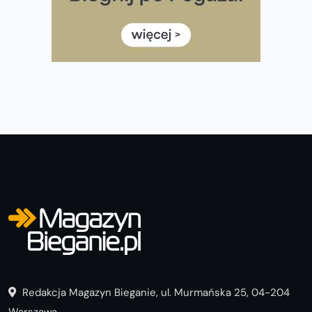
Już w tę sobotę 35. Bieg Powstania Warszawskiego.
Wystartuje rekordowa liczba uczestników
35. Bieg Powstania Warszawskiego – praktyczny
poradnik przed startem
Redakcja Magazyn Bieganie, ul. Murmańska 25, 04-204