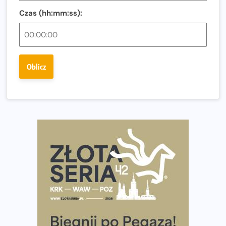
Czas (hh:mm:ss):
Ostatnie wolne miejsca na jubileuszowy Bieg
Fabrykanta. Organizatorzy odkrywają trasę dzień po
dniu.
Złota Seria 42 rośnie. Coraz więcej maratończyków
Oblicz
wybiera wyzwanie trzech największych maratonów w
Polsce
Praska 5k Run gospodarzem Mistrzostw Polski
Największy Bieg Powstania Warszawskiego w historii.
Ponad 12 tysięcy uczestników pobiegło dla Bohaterów!
Tętno vs tempo – czym kierować się w bieganiu?
Co ma dużo białka? Produkty, które warto włączyć do
diety
Rozbiegany Olsztyn szykuje się na weekend z
półmaratonem