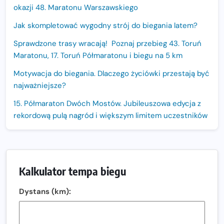
okazji 48. Maratonu Warszawskiego
Jak skompletować wygodny strój do biegania latem?
Sprawdzone trasy wracają! Poznaj przebieg 43. Toruń
Maratonu, 17. Toruń Półmaratonu i biegu na 5 km
Motywacja do biegania. Dlaczego życiówki przestają być
najważniejsze?
15. Półmaraton Dwóch Mostów. Jubileuszowa edycja z
rekordową pulą nagród i większym limitem uczestników
Trasa 48. Maratonu Warszawskiego odkryta.
Sprawdzony przebieg i profil stworzony do szybkiego
biegania
Kalkulator tempa biegu
Oficjalna koszulka LOTTO 25. Poznań Maratonu!
Dystans (km):
Amazfit Balance 3: Kompleksowe narzędzie dla biegacza
i zawodnika Hyrox?
Regeneracja w bieganiu. Co warto o niej wiedzieć?