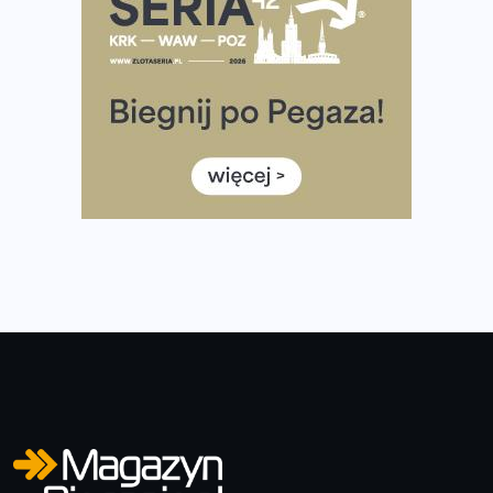
diety
Rozbiegany Olsztyn szykuje się na weekend z
półmaratonem
Już w tę sobotę 35. Bieg Powstania Warszawskiego.
Wystartuje rekordowa liczba uczestników
35. Bieg Powstania Warszawskiego – praktyczny
poradnik przed startem