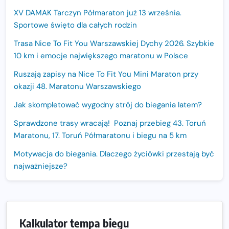
XV DAMAK Tarczyn Półmaraton już 13 września.
Sportowe święto dla całych rodzin
Trasa Nice To Fit You Warszawskiej Dychy 2026. Szybkie
10 km i emocje największego maratonu w Polsce
Ruszają zapisy na Nice To Fit You Mini Maraton przy
okazji 48. Maratonu Warszawskiego
Jak skompletować wygodny strój do biegania latem?
Sprawdzone trasy wracają! Poznaj przebieg 43. Toruń
Maratonu, 17. Toruń Półmaratonu i biegu na 5 km
Motywacja do biegania. Dlaczego życiówki przestają być
najważniejsze?
15. Półmaraton Dwóch Mostów. Jubileuszowa edycja z
rekordową pulą nagród i większym limitem uczestników
Trasa 48. Maratonu Warszawskiego odkryta.
Kalkulator tempa biegu
Sprawdzony przebieg i profil stworzony do szybkiego