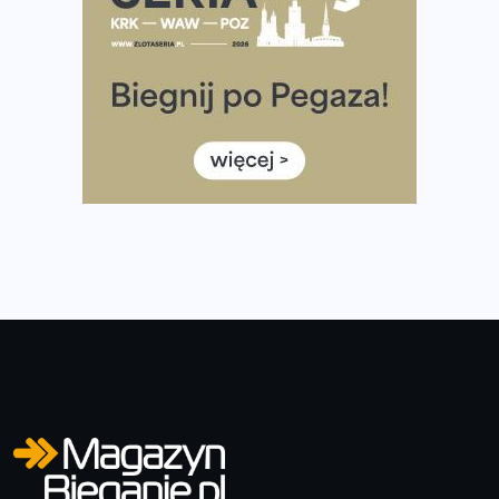
Tętno vs tempo – czym kierować się w bieganiu?
Co ma dużo białka? Produkty, które warto włączyć do
diety
Rozbiegany Olsztyn szykuje się na weekend z
półmaratonem
Już w tę sobotę 35. Bieg Powstania Warszawskiego.
Wystartuje rekordowa liczba uczestników