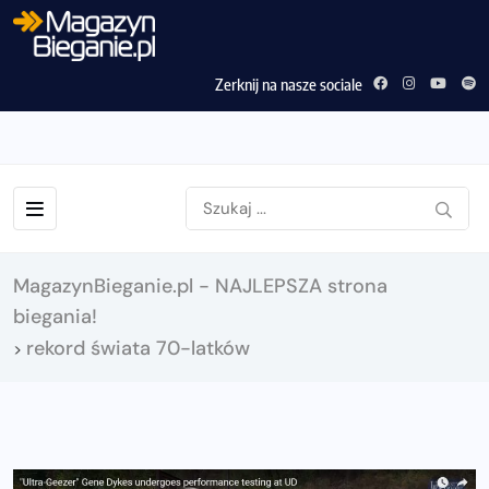
Zerknij na nasze sociale
MagazynBieganie.pl - NAJLEPSZA strona
biegania!
rekord świata 70-latków
>