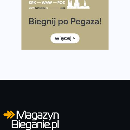
Co ma dużo białka? Produkty, które warto włączyć do
diety
Rozbiegany Olsztyn szykuje się na weekend z
półmaratonem
Już w tę sobotę 35. Bieg Powstania Warszawskiego.
Wystartuje rekordowa liczba uczestników