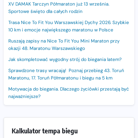
XV DAMAK Tarczyn Półmaraton już 13 września.
Sportowe święto dla całych rodzin
Trasa Nice To Fit You Warszawskiej Dychy 2026. Szybkie
10 km i emocje największego maratonu w Polsce
Ruszają zapisy na Nice To Fit You Mini Maraton przy
okazji 48. Maratonu Warszawskiego
Jak skompletować wygodny strój do biegania latem?
Sprawdzone trasy wracają! Poznaj przebieg 43. Toruń
Maratonu, 17. Toruń Półmaratonu i biegu na 5 km
Motywacja do biegania. Dlaczego życiówki przestają być
najważniejsze?
15. Półmaraton Dwóch Mostów. Jubileuszowa edycja z
rekordową pulą nagród i większym limitem uczestników
Trasa 48. Maratonu Warszawskiego odkryta.
Kalkulator tempa biegu
Sprawdzony przebieg i profil stworzony do szybkiego