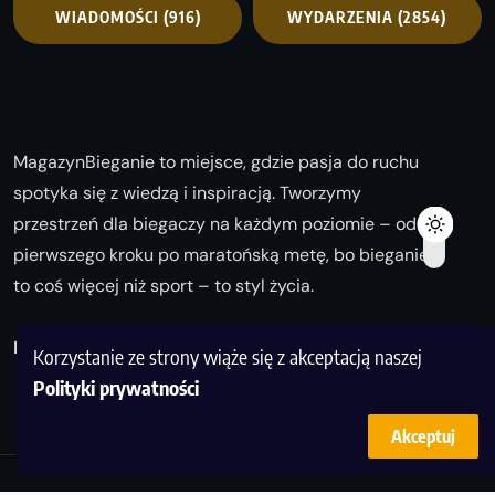
WIADOMOŚCI
(916)
WYDARZENIA
(2854)
MagazynBieganie to miejsce, gdzie pasja do ruchu
spotyka się z wiedzą i inspiracją. Tworzymy
przestrzeń dla biegaczy na każdym poziomie – od
pierwszego kroku po maratońską metę, bo bieganie
to coś więcej niż sport – to styl życia.
Biegaj z nami i odkrywaj swoją najlepszą wersję!
Korzystanie ze strony wiąże się z akceptacją naszej
Polityki prywatności
Akceptuj