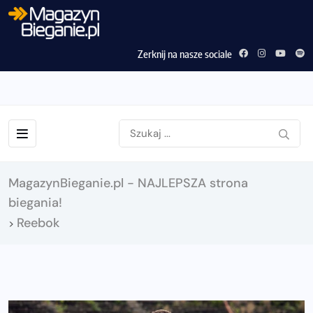
Zerknij na nasze sociale
MagazynBieganie.pl - NAJLEPSZA strona
biegania!
Reebok
>