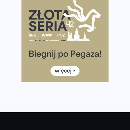
Ponad 12 tysięcy uczestników pobiegło dla Bohaterów!
Tętno vs tempo – czym kierować się w bieganiu?
Co ma dużo białka? Produkty, które warto włączyć do
diety
Rozbiegany Olsztyn szykuje się na weekend z
półmaratonem
Już w tę sobotę 35. Bieg Powstania Warszawskiego.
Wystartuje rekordowa liczba uczestników
35. Bieg Powstania Warszawskiego – praktyczny
poradnik przed startem