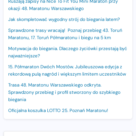
Ruszają zapisy na Nice To Fit You Mini Maraton przy
okazji 48. Maratonu Warszawskiego
Jak skompletować wygodny strój do biegania latem?
Sprawdzone trasy wracają! Poznaj przebieg 43. Toruń
Maratonu, 17. Toruń Półmaratonu i biegu na 5 km
Motywacja do biegania. Dlaczego życiówki przestają być
najważniejsze?
15. Półmaraton Dwóch Mostów. Jubileuszowa edycja z
rekordową pulą nagród i większym limitem uczestników
Trasa 48. Maratonu Warszawskiego odkryta.
Sprawdzony przebieg i profil stworzony do szybkiego
biegania
Oficjalna koszulka LOTTO 25. Poznań Maratonu!
Amazfit Balance 3: Kompleksowe narzędzie dla biegacza
i zawodnika Hyrox?