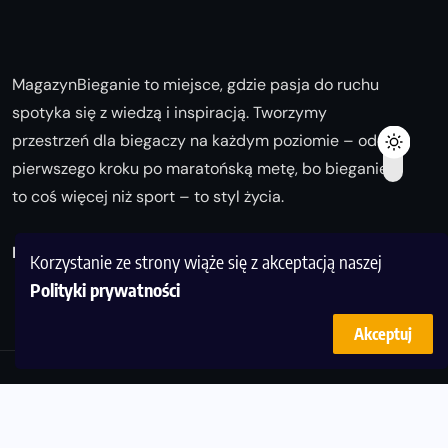
MagazynBieganie to miejsce, gdzie pasja do ruchu
spotyka się z wiedzą i inspiracją. Tworzymy
przestrzeń dla biegaczy na każdym poziomie – od
pierwszego kroku po maratońską metę, bo bieganie
to coś więcej niż sport – to styl życia.
Biegaj z nami i odkrywaj swoją najlepszą wersję!
Korzystanie ze strony wiąże się z akceptacją naszej
Polityki prywatności
Akceptuj
© Copyright 2025
magazynbieganie.pl
powered by
FoolProofSoft