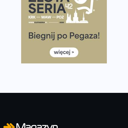
Już w tę sobotę 35. Bieg Powstania Warszawskiego.
Wystartuje rekordowa liczba uczestników
35. Bieg Powstania Warszawskiego – praktyczny
poradnik przed startem
Ile razy w tygodniu biegać? 3 treningi wystarczą? Jak
często biegać, żeby robić postępy
Już w ten weekend! Przed nami Nocny Portowy Maraton
i Półmaraton Szczeciński. Wszystko, co warto wiedzieć