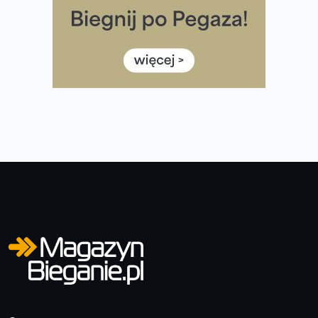
Medal i koszulka 35. Biegu Powstania Warszawskiego. Na
listach startowych są jeszcze wolne miejsca
Jaki smartwatch dla biegaczy, którzy chcą też przy
okazji trenować pod HYROX?
Jak zaplanować domowe cardio bez przepełniania
mieszkania sprzętem