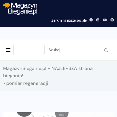
Zerknij na nasze sociale
MagazynBieganie.pl - NAJLEPSZA strona
biegania!
pomiar regeneracji
>