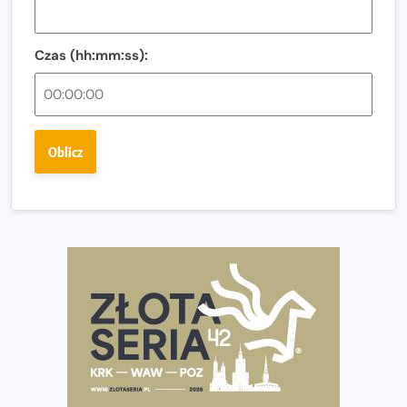
Co ma dużo białka? Produkty, które warto włączyć do
diety
Czas (hh:mm:ss):
Rozbiegany Olsztyn szykuje się na weekend z
półmaratonem
Już w tę sobotę 35. Bieg Powstania Warszawskiego.
Oblicz
Wystartuje rekordowa liczba uczestników
35. Bieg Powstania Warszawskiego – praktyczny
poradnik przed startem
Ile razy w tygodniu biegać? 3 treningi wystarczą? Jak
często biegać, żeby robić postępy
Już w ten weekend! Przed nami Nocny Portowy Maraton
i Półmaraton Szczeciński. Wszystko, co warto wiedzieć
European Marathon Classics – jak zweryfikować swój
wynik