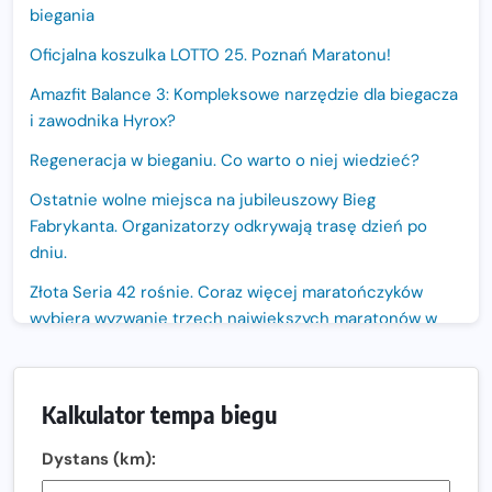
biegania
Oficjalna koszulka LOTTO 25. Poznań Maratonu!
Amazfit Balance 3: Kompleksowe narzędzie dla biegacza
i zawodnika Hyrox?
Regeneracja w bieganiu. Co warto o niej wiedzieć?
Ostatnie wolne miejsca na jubileuszowy Bieg
Fabrykanta. Organizatorzy odkrywają trasę dzień po
dniu.
Złota Seria 42 rośnie. Coraz więcej maratończyków
wybiera wyzwanie trzech największych maratonów w
Polsce
Praska 5k Run gospodarzem Mistrzostw Polski
Kalkulator tempa biegu
Największy Bieg Powstania Warszawskiego w historii.
Ponad 12 tysięcy uczestników pobiegło dla Bohaterów!
Dystans (km):
Tętno vs tempo – czym kierować się w bieganiu?