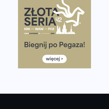
Praska 5k Run gospodarzem Mistrzostw Polski
Największy Bieg Powstania Warszawskiego w historii.
Ponad 12 tysięcy uczestników pobiegło dla Bohaterów!
Tętno vs tempo – czym kierować się w bieganiu?
Co ma dużo białka? Produkty, które warto włączyć do
diety
Rozbiegany Olsztyn szykuje się na weekend z
półmaratonem
Już w tę sobotę 35. Bieg Powstania Warszawskiego.
Wystartuje rekordowa liczba uczestników