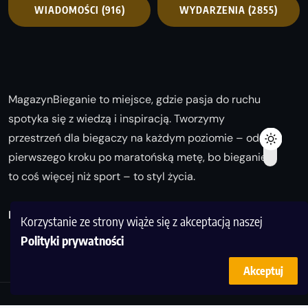
WIADOMOŚCI
(916)
WYDARZENIA
(2855)
MagazynBieganie to miejsce, gdzie pasja do ruchu
spotyka się z wiedzą i inspiracją. Tworzymy
przestrzeń dla biegaczy na każdym poziomie – od
pierwszego kroku po maratońską metę, bo bieganie
to coś więcej niż sport – to styl życia.
Biegaj z nami i odkrywaj swoją najlepszą wersję!
Korzystanie ze strony wiąże się z akceptacją naszej
Polityki prywatności
Akceptuj