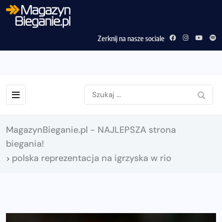
Zerknij na nasze sociale
MagazynBieganie.pl - NAJLEPSZA strona
biegania!
polska reprezentacja na igrzyska w rio
>