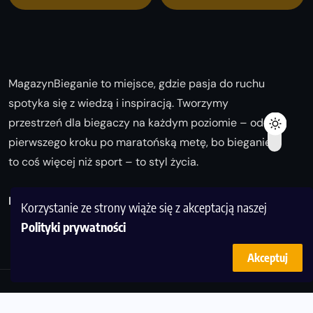
MagazynBieganie to miejsce, gdzie pasja do ruchu
spotyka się z wiedzą i inspiracją. Tworzymy
przestrzeń dla biegaczy na każdym poziomie – od
pierwszego kroku po maratońską metę, bo bieganie
to coś więcej niż sport – to styl życia.
Biegaj z nami i odkrywaj swoją najlepszą wersję!
Korzystanie ze strony wiąże się z akceptacją naszej
Polityki prywatności
Akceptuj
© Copyright 2025
magazynbieganie.pl
powered by