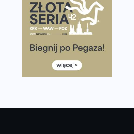
Już w ten weekend! Przed nami Nocny Portowy Maraton
i Półmaraton Szczeciński. Wszystko, co warto wiedzieć
European Marathon Classics – jak zweryfikować swój
wynik
Medal i koszulka 35. Biegu Powstania Warszawskiego. Na
listach startowych są jeszcze wolne miejsca
Jaki smartwatch dla biegaczy, którzy chcą też przy
okazji trenować pod HYROX?
Jak zaplanować domowe cardio bez przepełniania
mieszkania sprzętem