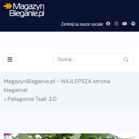
Zerknij na nasze sociale
MagazynBieganie.pl - NAJLEPSZA strona
biegania!
Patagonia Tsali 3.0
>