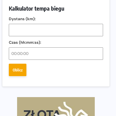
Ostatnie wolne miejsca na jubileuszowy Bieg
Kalkulator tempa biegu
Fabrykanta. Organizatorzy odkrywają trasę dzień po
dniu.
Dystans (km):
Złota Seria 42 rośnie. Coraz więcej maratończyków
wybiera wyzwanie trzech największych maratonów w
Polsce
Czas (hh:mm:ss):
Praska 5k Run gospodarzem Mistrzostw Polski
Największy Bieg Powstania Warszawskiego w historii.
Ponad 12 tysięcy uczestników pobiegło dla Bohaterów!
Oblicz
Tętno vs tempo – czym kierować się w bieganiu?
Co ma dużo białka? Produkty, które warto włączyć do
diety
Rozbiegany Olsztyn szykuje się na weekend z
półmaratonem
Już w tę sobotę 35. Bieg Powstania Warszawskiego.