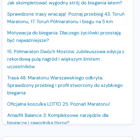
Jak skompletować wygodny strój do biegania latem?
Sprawdzone trasy wracają! Poznaj przebieg 43. Toruń
Maratonu, 17. Toruń Półmaratonu i biegu na 5 km
Motywacja do biegania. Dlaczego życiówki przestają
być najważniejsze?
15. Półmaraton Dwóch Mostów. Jubileuszowa edycja z
rekordową pulą nagród i większym limitem
uczestników
Trasa 48. Maratonu Warszawskiego odkryta.
Sprawdzony przebieg i profil stworzony do szybkiego
biegania
Oficjalna koszulka LOTTO 25. Poznań Maratonu!
Amazfit Balance 3: Kompleksowe narzędzie dla
biegacza i zawodnika Hyrox?
Regeneracja w bieganiu. Co warto o niej wiedzieć?