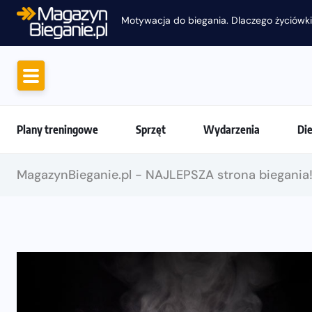
Motywacja do biegania. Dlaczego życiówki
Plany treningowe
Sprzęt
Wydarzenia
Di
MagazynBieganie.pl - NAJLEPSZA strona biegania