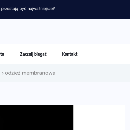
 przestają być najważniejsze?
eta
Zacznij biegać
Kontakt
!
odzież membranowa
>