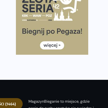
Wystartuje rekordowa liczba uczestników
35. Bieg Powstania Warszawskiego – praktyczny
poradnik przed startem
Ile razy w tygodniu biegać? 3 treningi wystarczą? Jak
często biegać, żeby robić postępy
Już w ten weekend! Przed nami Nocny Portowy
Maraton i Półmaraton Szczeciński. Wszystko, co warto
wiedzieć
European Marathon Classics – jak zweryfikować swój
wynik
MagazynBieganie to miejsce, gdzie
ŚCI
(1464)