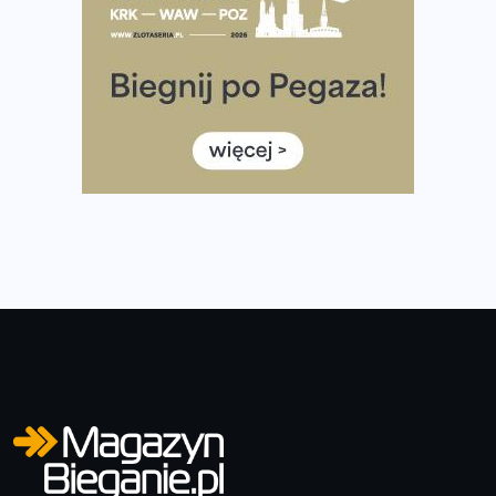
Co ma dużo białka? Produkty, które warto włączyć do
diety
Rozbiegany Olsztyn szykuje się na weekend z
półmaratonem
Już w tę sobotę 35. Bieg Powstania Warszawskiego.
Wystartuje rekordowa liczba uczestników