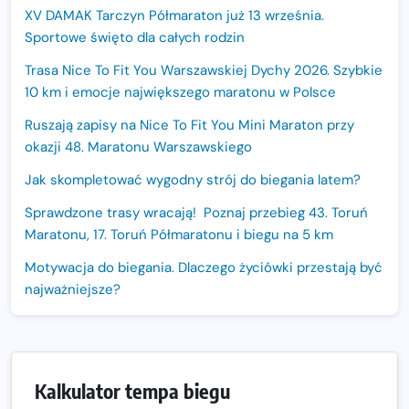
XV DAMAK Tarczyn Półmaraton już 13 września.
Sportowe święto dla całych rodzin
Trasa Nice To Fit You Warszawskiej Dychy 2026. Szybkie
10 km i emocje największego maratonu w Polsce
Ruszają zapisy na Nice To Fit You Mini Maraton przy
okazji 48. Maratonu Warszawskiego
Jak skompletować wygodny strój do biegania latem?
Sprawdzone trasy wracają! Poznaj przebieg 43. Toruń
Maratonu, 17. Toruń Półmaratonu i biegu na 5 km
Motywacja do biegania. Dlaczego życiówki przestają być
najważniejsze?
15. Półmaraton Dwóch Mostów. Jubileuszowa edycja z
rekordową pulą nagród i większym limitem uczestników
Trasa 48. Maratonu Warszawskiego odkryta.
Kalkulator tempa biegu
Sprawdzony przebieg i profil stworzony do szybkiego