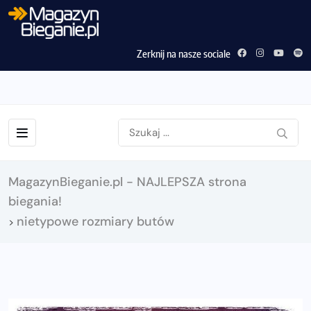
Zerknij na nasze sociale
MagazynBieganie.pl - NAJLEPSZA strona
biegania!
nietypowe rozmiary butów
>