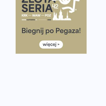
Ponad 12 tysięcy uczestników pobiegło dla Bohaterów!
Tętno vs tempo – czym kierować się w bieganiu?
Co ma dużo białka? Produkty, które warto włączyć do
diety
Rozbiegany Olsztyn szykuje się na weekend z
półmaratonem
Już w tę sobotę 35. Bieg Powstania Warszawskiego.
Wystartuje rekordowa liczba uczestników
35. Bieg Powstania Warszawskiego – praktyczny
poradnik przed startem