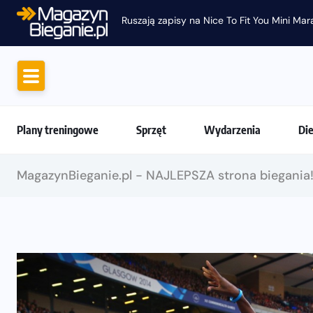
Jak skompletować wygodny
Plany treningowe
Sprzęt
Wydarzenia
Di
MagazynBieganie.pl - NAJLEPSZA strona biegania