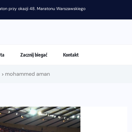
 strój do biegania latem?
eta
Zacznij biegać
Kontakt
!
mohammed aman
>