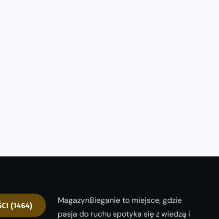
MagazynBieganie to miejsce, gdzie
ŚCI
(1464)
pasja do ruchu spotyka się z wiedzą i