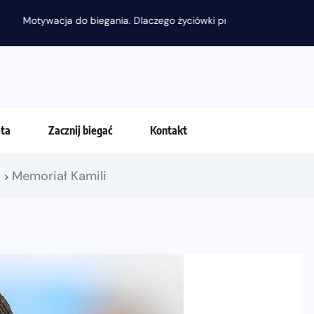
 przestają być najważniejsze?
eta
Zacznij biegać
Kontakt
!
Memoriał Kamili
>