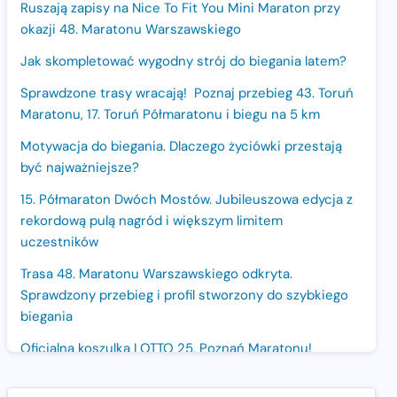
Ruszają zapisy na Nice To Fit You Mini Maraton przy
okazji 48. Maratonu Warszawskiego
Jak skompletować wygodny strój do biegania latem?
Sprawdzone trasy wracają! Poznaj przebieg 43. Toruń
Maratonu, 17. Toruń Półmaratonu i biegu na 5 km
Motywacja do biegania. Dlaczego życiówki przestają
być najważniejsze?
15. Półmaraton Dwóch Mostów. Jubileuszowa edycja z
rekordową pulą nagród i większym limitem
uczestników
Trasa 48. Maratonu Warszawskiego odkryta.
Sprawdzony przebieg i profil stworzony do szybkiego
biegania
Oficjalna koszulka LOTTO 25. Poznań Maratonu!
Amazfit Balance 3: Kompleksowe narzędzie dla