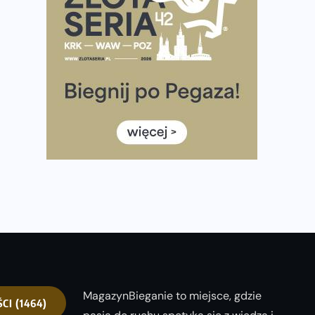
półmaratonem
Już w tę sobotę 35. Bieg Powstania Warszawskiego.
Wystartuje rekordowa liczba uczestników
35. Bieg Powstania Warszawskiego – praktyczny
poradnik przed startem
Ile razy w tygodniu biegać? 3 treningi wystarczą? Jak
często biegać, żeby robić postępy
Już w ten weekend! Przed nami Nocny Portowy
Maraton i Półmaraton Szczeciński. Wszystko, co warto
wiedzieć
MagazynBieganie to miejsce, gdzie
ŚCI
(1464)