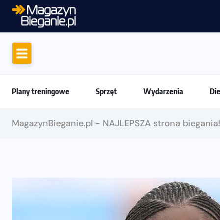
Motywacja do biegania. Dlaczego życiówki
Plany treningowe
Sprzęt
Wydarzenia
Di
MagazynBieganie.pl - NAJLEPSZA strona biegania