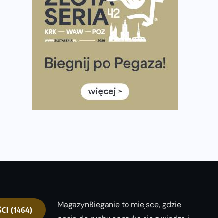
Ponad 12 tysięcy uczestników pobiegło dla Bohaterów!
Tętno vs tempo – czym kierować się w bieganiu?
Co ma dużo białka? Produkty, które warto włączyć do
diety
Rozbiegany Olsztyn szykuje się na weekend z
półmaratonem
Już w tę sobotę 35. Bieg Powstania Warszawskiego.
Wystartuje rekordowa liczba uczestników
35. Bieg Powstania Warszawskiego – praktyczny
poradnik przed startem
MagazynBieganie to miejsce, gdzie
ŚCI
(1464)