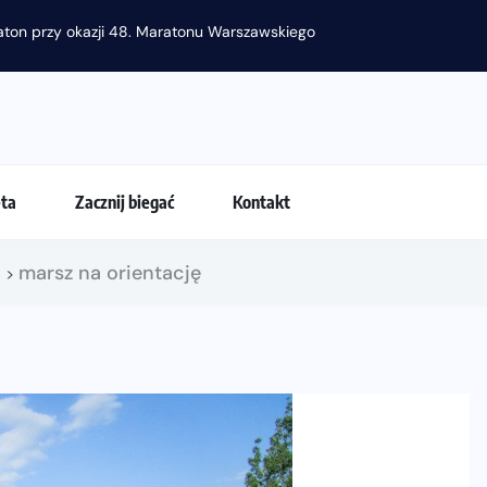
raton przy okazji 48. Maratonu Warszawskiego
eta
Zacznij biegać
Kontakt
!
marsz na orientację
>