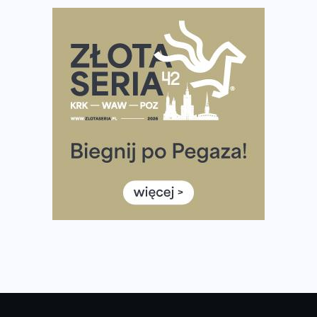
Polsce
Praska 5k Run gospodarzem Mistrzostw Polski
Największy Bieg Powstania Warszawskiego w historii.
Ponad 12 tysięcy uczestników pobiegło dla Bohaterów!
Tętno vs tempo – czym kierować się w bieganiu?
Co ma dużo białka? Produkty, które warto włączyć do
diety
Rozbiegany Olsztyn szykuje się na weekend z
półmaratonem
Już w tę sobotę 35. Bieg Powstania Warszawskiego.
Wystartuje rekordowa liczba uczestników