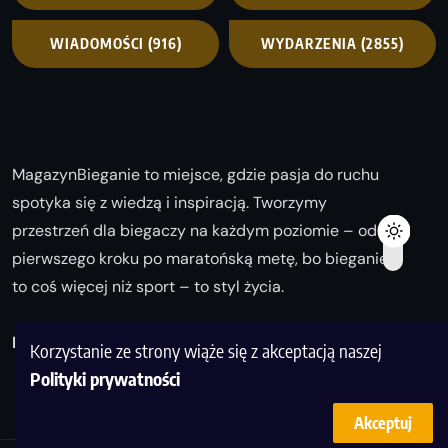
WIADOMOŚCI
(916)
WYDARZENIA
(2855)
MagazynBieganie to miejsce, gdzie pasja do ruchu
spotyka się z wiedzą i inspiracją. Tworzymy
przestrzeń dla biegaczy na każdym poziomie – od
pierwszego kroku po maratońską metę, bo bieganie
to coś więcej niż sport – to styl życia.
Biegaj z nami i odkrywaj swoją najlepszą wersję!
Korzystanie ze strony wiąże się z akceptacją naszej
Polityki prywatności
Akceptuj