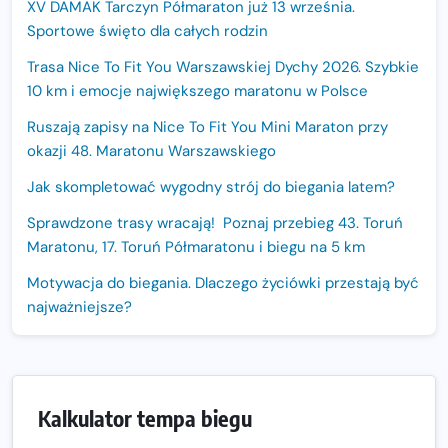
XV DAMAK Tarczyn Półmaraton już 13 września.
Sportowe święto dla całych rodzin
Trasa Nice To Fit You Warszawskiej Dychy 2026. Szybkie
10 km i emocje największego maratonu w Polsce
Ruszają zapisy na Nice To Fit You Mini Maraton przy
okazji 48. Maratonu Warszawskiego
Jak skompletować wygodny strój do biegania latem?
Sprawdzone trasy wracają! Poznaj przebieg 43. Toruń
Maratonu, 17. Toruń Półmaratonu i biegu na 5 km
Motywacja do biegania. Dlaczego życiówki przestają być
najważniejsze?
15. Półmaraton Dwóch Mostów. Jubileuszowa edycja z
rekordową pulą nagród i większym limitem uczestników
Trasa 48. Maratonu Warszawskiego odkryta.
Kalkulator tempa biegu
Sprawdzony przebieg i profil stworzony do szybkiego