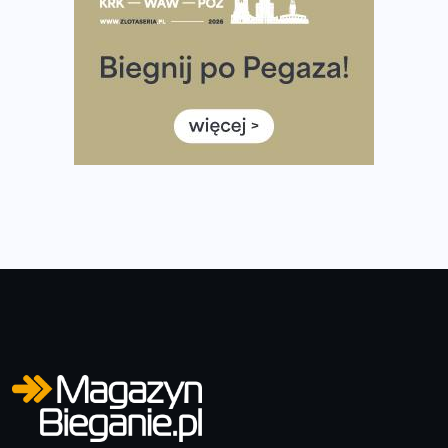
Co ma dużo białka? Produkty, które warto włączyć do
diety
Rozbiegany Olsztyn szykuje się na weekend z
półmaratonem
Już w tę sobotę 35. Bieg Powstania Warszawskiego.
Wystartuje rekordowa liczba uczestników