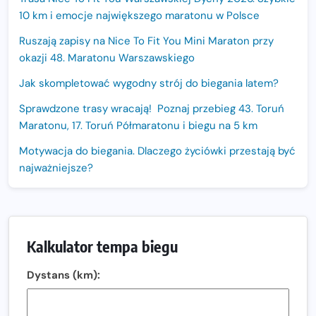
10 km i emocje największego maratonu w Polsce
Ruszają zapisy na Nice To Fit You Mini Maraton przy
okazji 48. Maratonu Warszawskiego
Jak skompletować wygodny strój do biegania latem?
Sprawdzone trasy wracają! Poznaj przebieg 43. Toruń
Maratonu, 17. Toruń Półmaratonu i biegu na 5 km
Motywacja do biegania. Dlaczego życiówki przestają być
najważniejsze?
15. Półmaraton Dwóch Mostów. Jubileuszowa edycja z
rekordową pulą nagród i większym limitem uczestników
Trasa 48. Maratonu Warszawskiego odkryta.
Kalkulator tempa biegu
Sprawdzony przebieg i profil stworzony do szybkiego
biegania
Dystans (km):
Oficjalna koszulka LOTTO 25. Poznań Maratonu!