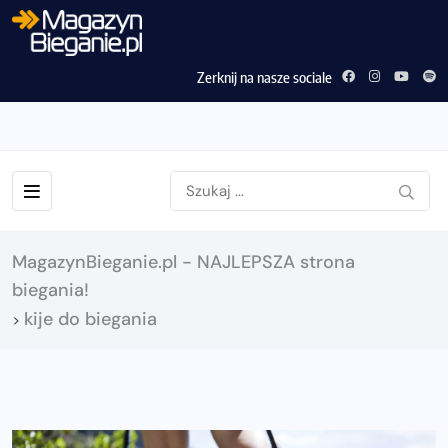
Zerknij na nasze sociale
MagazynBieganie.pl - NAJLEPSZA strona
biegania!
kije do biegania
>