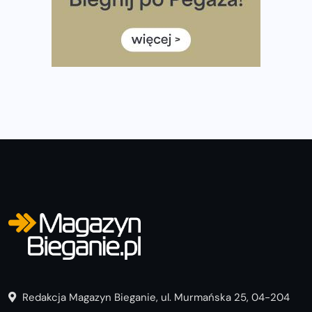
Rozbiegany Olsztyn szykuje się na weekend z
półmaratonem
Już w tę sobotę 35. Bieg Powstania Warszawskiego.
Wystartuje rekordowa liczba uczestników
Redakcja Magazyn Bieganie, ul. Murmańska 25, 04-204