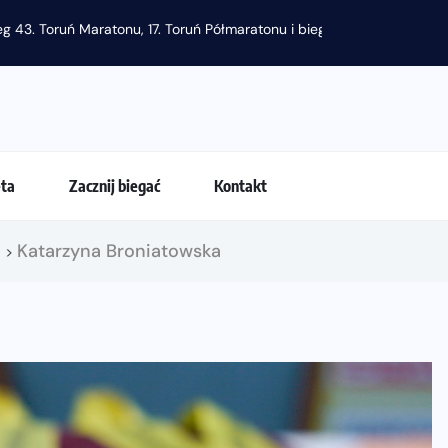
g 43. Toruń Maratonu, 17. Toruń Półmaratonu i biegu na 5 km
eta
Zacznij biegać
Kontakt
!
Katarzyna Broniatowska
>