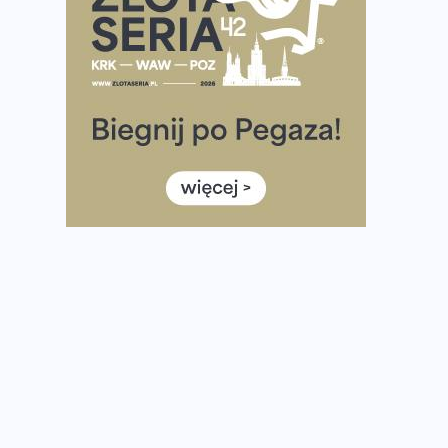
półmaratonem
Już w tę sobotę 35. Bieg Powstania Warszawskiego.
Wystartuje rekordowa liczba uczestników
35. Bieg Powstania Warszawskiego – praktyczny
poradnik przed startem
Ile razy w tygodniu biegać? 3 treningi wystarczą? Jak
często biegać, żeby robić postępy
Już w ten weekend! Przed nami Nocny Portowy
Maraton i Półmaraton Szczeciński. Wszystko, co warto
wiedzieć