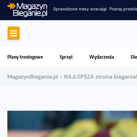
Sprawdzone trasy wracają! Poznaj przebie
Plany treningowe
Sprzęt
Wydarzenia
Di
MagazynBieganie.pl - NAJLEPSZA strona biegania