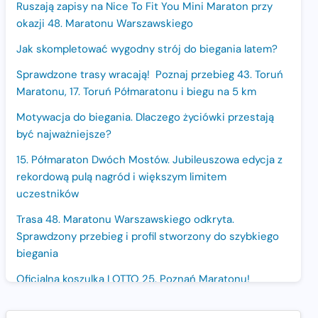
Ruszają zapisy na Nice To Fit You Mini Maraton przy
okazji 48. Maratonu Warszawskiego
Jak skompletować wygodny strój do biegania latem?
Sprawdzone trasy wracają! Poznaj przebieg 43. Toruń
Maratonu, 17. Toruń Półmaratonu i biegu na 5 km
Motywacja do biegania. Dlaczego życiówki przestają
być najważniejsze?
15. Półmaraton Dwóch Mostów. Jubileuszowa edycja z
rekordową pulą nagród i większym limitem
uczestników
Trasa 48. Maratonu Warszawskiego odkryta.
Sprawdzony przebieg i profil stworzony do szybkiego
biegania
Oficjalna koszulka LOTTO 25. Poznań Maratonu!
Amazfit Balance 3: Kompleksowe narzędzie dla