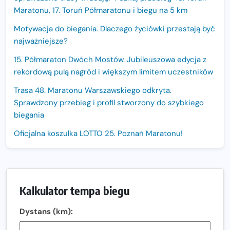
Maratonu, 17. Toruń Półmaratonu i biegu na 5 km
Motywacja do biegania. Dlaczego życiówki przestają być
najważniejsze?
15. Półmaraton Dwóch Mostów. Jubileuszowa edycja z
rekordową pulą nagród i większym limitem uczestników
Trasa 48. Maratonu Warszawskiego odkryta.
Sprawdzony przebieg i profil stworzony do szybkiego
biegania
Oficjalna koszulka LOTTO 25. Poznań Maratonu!
Amazfit Balance 3: Kompleksowe narzędzie dla biegacza
i zawodnika Hyrox?
Regeneracja w bieganiu. Co warto o niej wiedzieć?
Kalkulator tempa biegu
Ostatnie wolne miejsca na jubileuszowy Bieg
Dystans (km):
Fabrykanta. Organizatorzy odkrywają trasę dzień po
dniu.