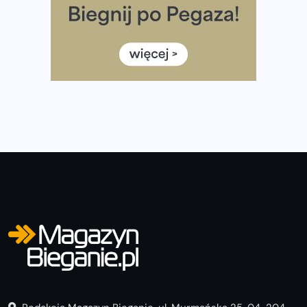
poradnik przed startem
Ile razy w tygodniu biegać? 3 treningi wystarczą? Jak
często biegać, żeby robić postępy
Już w ten weekend! Przed nami Nocny Portowy Maraton
i Półmaraton Szczeciński. Wszystko, co warto wiedzieć