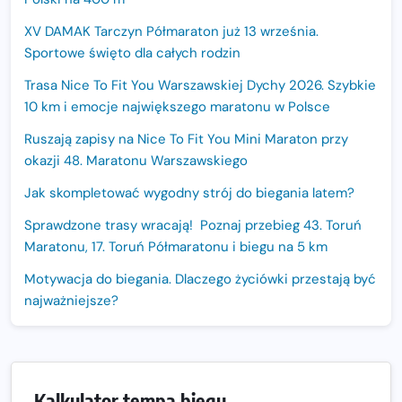
XV DAMAK Tarczyn Półmaraton już 13 września.
Sportowe święto dla całych rodzin
Trasa Nice To Fit You Warszawskiej Dychy 2026. Szybkie
10 km i emocje największego maratonu w Polsce
Ruszają zapisy na Nice To Fit You Mini Maraton przy
okazji 48. Maratonu Warszawskiego
Jak skompletować wygodny strój do biegania latem?
Sprawdzone trasy wracają! Poznaj przebieg 43. Toruń
Maratonu, 17. Toruń Półmaratonu i biegu na 5 km
Motywacja do biegania. Dlaczego życiówki przestają być
najważniejsze?
15. Półmaraton Dwóch Mostów. Jubileuszowa edycja z
rekordową pulą nagród i większym limitem uczestników
Trasa 48. Maratonu Warszawskiego odkryta.
Kalkulator tempa biegu