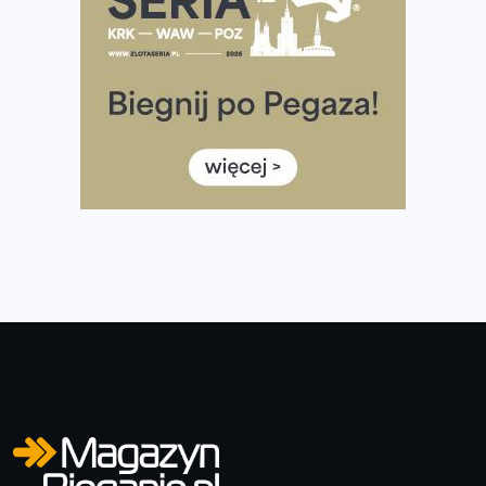
Tętno vs tempo – czym kierować się w bieganiu?
Co ma dużo białka? Produkty, które warto włączyć do
diety
Rozbiegany Olsztyn szykuje się na weekend z
półmaratonem
Już w tę sobotę 35. Bieg Powstania Warszawskiego.
Wystartuje rekordowa liczba uczestników