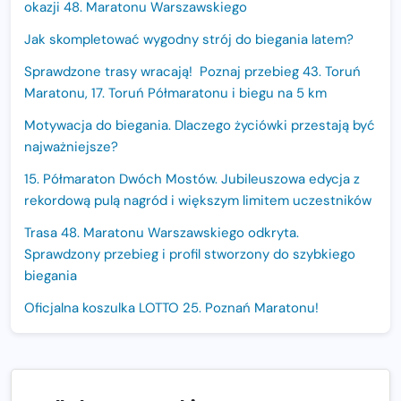
okazji 48. Maratonu Warszawskiego
Jak skompletować wygodny strój do biegania latem?
Sprawdzone trasy wracają! Poznaj przebieg 43. Toruń
Maratonu, 17. Toruń Półmaratonu i biegu na 5 km
Motywacja do biegania. Dlaczego życiówki przestają być
najważniejsze?
15. Półmaraton Dwóch Mostów. Jubileuszowa edycja z
rekordową pulą nagród i większym limitem uczestników
Trasa 48. Maratonu Warszawskiego odkryta.
Sprawdzony przebieg i profil stworzony do szybkiego
biegania
Oficjalna koszulka LOTTO 25. Poznań Maratonu!
Amazfit Balance 3: Kompleksowe narzędzie dla biegacza
i zawodnika Hyrox?
Regeneracja w bieganiu. Co warto o niej wiedzieć?