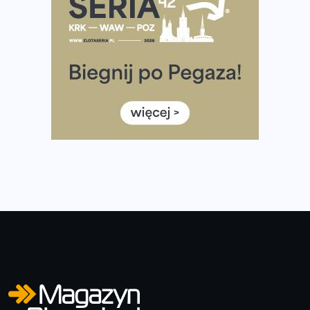
Wystartuje rekordowa liczba uczestników
35. Bieg Powstania Warszawskiego – praktyczny
poradnik przed startem
Ile razy w tygodniu biegać? 3 treningi wystarczą? Jak
często biegać, żeby robić postępy
Już w ten weekend! Przed nami Nocny Portowy Maraton
i Półmaraton Szczeciński. Wszystko, co warto wiedzieć