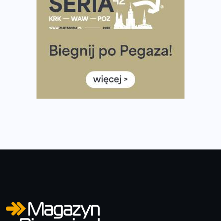
Tętno vs tempo – czym kierować się w bieganiu?
Co ma dużo białka? Produkty, które warto włączyć do
diety
Rozbiegany Olsztyn szykuje się na weekend z
półmaratonem
Już w tę sobotę 35. Bieg Powstania Warszawskiego.
Wystartuje rekordowa liczba uczestników