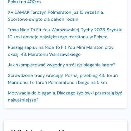
Polski na 400 m
XV DAMAK Tarczyn Półmaraton już 13 września.
Sportowe święto dla całych rodzin
Trasa Nice To Fit You Warszawskiej Dychy 2026. Szybkie
10 km i emocje największego maratonu w Polsce
Ruszają zapisy na Nice To Fit You Mini Maraton przy
okazji 48. Maratonu Warszawskiego
Jak skompletować wygodny strój do biegania latem?
Sprawdzone trasy wracają! Poznaj przebieg 43. Toruń
Maratonu, 17. Toruń Półmaratonu i biegu na 5 km
Motywacja do biegania. Dlaczego życiówki przestają być
najważniejsze?
15. Półmaraton Dwóch Mostów. Jubileuszowa edycja z
rekordową pulą nagród i większym limitem uczestników
Trasa 48. Maratonu Warszawskiego odkryta.