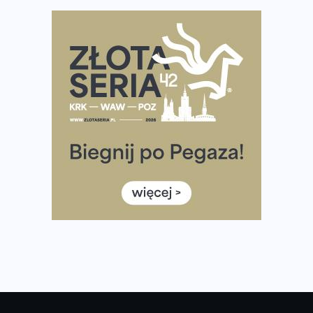
diety
Rozbiegany Olsztyn szykuje się na weekend z
półmaratonem
Już w tę sobotę 35. Bieg Powstania Warszawskiego.
Wystartuje rekordowa liczba uczestników
35. Bieg Powstania Warszawskiego – praktyczny
poradnik przed startem
Ile razy w tygodniu biegać? 3 treningi wystarczą? Jak
często biegać, żeby robić postępy
Już w ten weekend! Przed nami Nocny Portowy Maraton
i Półmaraton Szczeciński. Wszystko, co warto wiedzieć