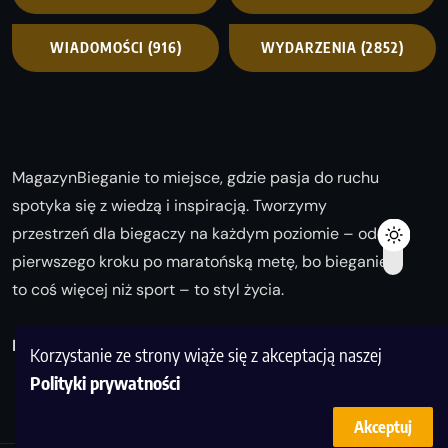
WIADOMOŚCI
(916)
WYDARZENIA
(2852)
MagazynBieganie to miejsce, gdzie pasja do ruchu
spotyka się z wiedzą i inspiracją. Tworzymy
przestrzeń dla biegaczy na każdym poziomie – od
pierwszego kroku po maratońską metę, bo bieganie
to coś więcej niż sport – to styl życia.
Biegaj z nami i odkrywaj swoją najlepszą wersję!
Korzystanie ze strony wiąże się z akceptacją naszej
Polityki prywatności
Akceptuj