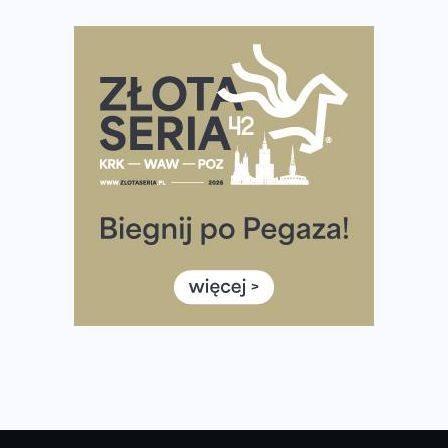
Co ma dużo białka? Produkty, które warto włączyć do
diety
Rozbiegany Olsztyn szykuje się na weekend z
półmaratonem
Już w tę sobotę 35. Bieg Powstania Warszawskiego.
Wystartuje rekordowa liczba uczestników
35. Bieg Powstania Warszawskiego – praktyczny
poradnik przed startem
Ile razy w tygodniu biegać? 3 treningi wystarczą? Jak
często biegać, żeby robić postępy
Już w ten weekend! Przed nami Nocny Portowy Maraton
i Półmaraton Szczeciński. Wszystko, co warto wiedzieć