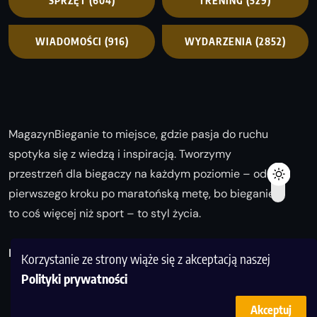
SPRZĘT
(604)
TRENING
(529)
WIADOMOŚCI
(916)
WYDARZENIA
(2852)
MagazynBieganie to miejsce, gdzie pasja do ruchu
spotyka się z wiedzą i inspiracją. Tworzymy
przestrzeń dla biegaczy na każdym poziomie – od
pierwszego kroku po maratońską metę, bo bieganie
to coś więcej niż sport – to styl życia.
Biegaj z nami i odkrywaj swoją najlepszą wersję!
Korzystanie ze strony wiąże się z akceptacją naszej
Polityki prywatności
Akceptuj