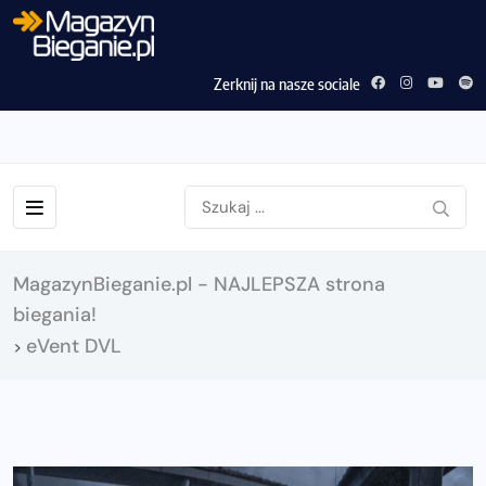
Zerknij na nasze sociale
MagazynBieganie.pl - NAJLEPSZA strona
biegania!
eVent DVL
>