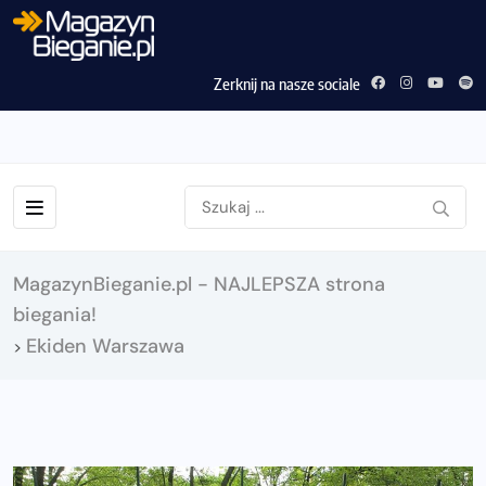
Zerknij na nasze sociale
MagazynBieganie.pl - NAJLEPSZA strona
biegania!
Ekiden Warszawa
>