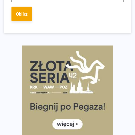
Złota Seria 42 rośnie. Coraz więcej maratończyków
Oblicz
wybiera wyzwanie trzech największych maratonów w
Polsce
Praska 5k Run gospodarzem Mistrzostw Polski
Największy Bieg Powstania Warszawskiego w historii.
Ponad 12 tysięcy uczestników pobiegło dla Bohaterów!
Tętno vs tempo – czym kierować się w bieganiu?
Co ma dużo białka? Produkty, które warto włączyć do
diety
Rozbiegany Olsztyn szykuje się na weekend z
półmaratonem
Już w tę sobotę 35. Bieg Powstania Warszawskiego.
Wystartuje rekordowa liczba uczestników
35. Bieg Powstania Warszawskiego – praktyczny