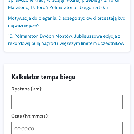
Sprawdzone trasy wracają! Poznaj przebieg 43. Toruń
Maratonu, 17. Toruń Półmaratonu i biegu na 5 km
Motywacja do biegania. Dlaczego życiówki przestają być
najważniejsze?
15. Półmaraton Dwóch Mostów. Jubileuszowa edycja z
rekordową pulą nagród i większym limitem uczestników
Trasa 48. Maratonu Warszawskiego odkryta.
Sprawdzony przebieg i profil stworzony do szybkiego
biegania
Kalkulator tempa biegu
Oficjalna koszulka LOTTO 25. Poznań Maratonu!
Dystans (km):
Amazfit Balance 3: Kompleksowe narzędzie dla biegacza
i zawodnika Hyrox?
Regeneracja w bieganiu. Co warto o niej wiedzieć?
Czas (hh:mm:ss):
Ostatnie wolne miejsca na jubileuszowy Bieg
Fabrykanta. Organizatorzy odkrywają trasę dzień po
dniu.