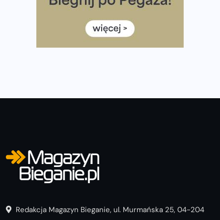
Już w tę sobotę 35. Bieg Powstania Warszawskiego.
Wystartuje rekordowa liczba uczestników
35. Bieg Powstania Warszawskiego – praktyczny
poradnik przed startem
Redakcja Magazyn Bieganie, ul. Murmańska 25, 04-204