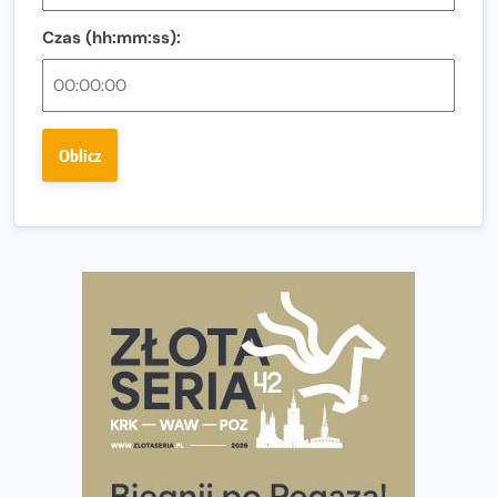
Regeneracja w bieganiu. Co warto o niej wiedzieć?
Czas (hh:mm:ss):
Ostatnie wolne miejsca na jubileuszowy Bieg
Fabrykanta. Organizatorzy odkrywają trasę dzień po
dniu.
Złota Seria 42 rośnie. Coraz więcej maratończyków
Oblicz
wybiera wyzwanie trzech największych maratonów w
Polsce
Praska 5k Run gospodarzem Mistrzostw Polski
Największy Bieg Powstania Warszawskiego w historii.
Ponad 12 tysięcy uczestników pobiegło dla Bohaterów!
Tętno vs tempo – czym kierować się w bieganiu?
Co ma dużo białka? Produkty, które warto włączyć do
diety
Rozbiegany Olsztyn szykuje się na weekend z
półmaratonem