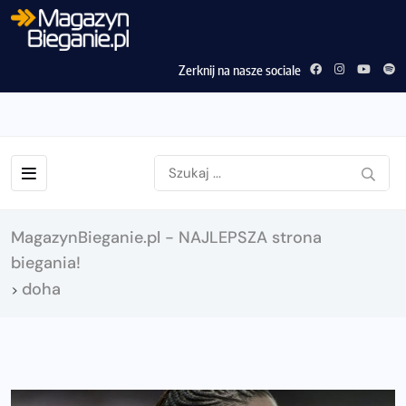
Zerknij na nasze sociale
MagazynBieganie.pl - NAJLEPSZA strona
biegania!
doha
>