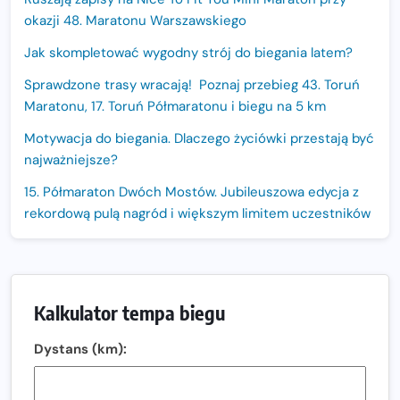
okazji 48. Maratonu Warszawskiego
Jak skompletować wygodny strój do biegania latem?
Sprawdzone trasy wracają! Poznaj przebieg 43. Toruń
Maratonu, 17. Toruń Półmaratonu i biegu na 5 km
Motywacja do biegania. Dlaczego życiówki przestają być
najważniejsze?
15. Półmaraton Dwóch Mostów. Jubileuszowa edycja z
rekordową pulą nagród i większym limitem uczestników
Trasa 48. Maratonu Warszawskiego odkryta.
Sprawdzony przebieg i profil stworzony do szybkiego
biegania
Kalkulator tempa biegu
Oficjalna koszulka LOTTO 25. Poznań Maratonu!
Dystans (km):
Amazfit Balance 3: Kompleksowe narzędzie dla biegacza
i zawodnika Hyrox?