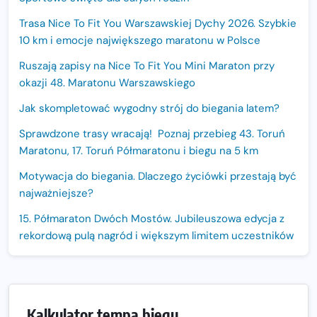
Trasa Nice To Fit You Warszawskiej Dychy 2026. Szybkie
10 km i emocje największego maratonu w Polsce
Ruszają zapisy na Nice To Fit You Mini Maraton przy
okazji 48. Maratonu Warszawskiego
Jak skompletować wygodny strój do biegania latem?
Sprawdzone trasy wracają! Poznaj przebieg 43. Toruń
Maratonu, 17. Toruń Półmaratonu i biegu na 5 km
Motywacja do biegania. Dlaczego życiówki przestają być
najważniejsze?
15. Półmaraton Dwóch Mostów. Jubileuszowa edycja z
rekordową pulą nagród i większym limitem uczestników
Trasa 48. Maratonu Warszawskiego odkryta.
Sprawdzony przebieg i profil stworzony do szybkiego
biegania
Kalkulator tempa biegu