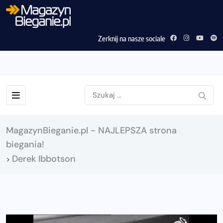
Zerknij na nasze sociale
MagazynBieganie.pl - NAJLEPSZA strona
biegania!
Derek Ibbotson
>