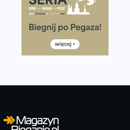
diety
Rozbiegany Olsztyn szykuje się na weekend z
półmaratonem
Już w tę sobotę 35. Bieg Powstania Warszawskiego.
Wystartuje rekordowa liczba uczestników
35. Bieg Powstania Warszawskiego – praktyczny
poradnik przed startem