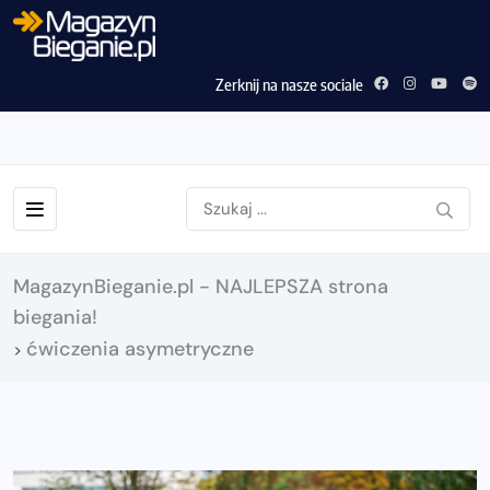
Zerknij na nasze sociale
MagazynBieganie.pl - NAJLEPSZA strona
biegania!
ćwiczenia asymetryczne
>