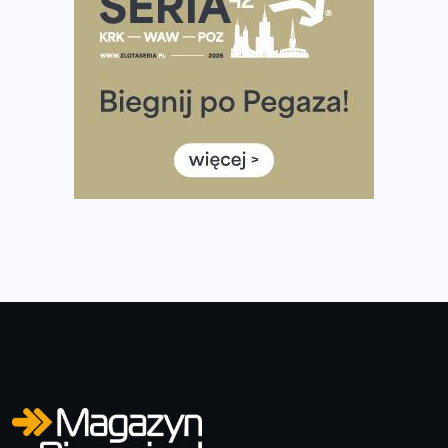
półmaratonem
Już w tę sobotę 35. Bieg Powstania Warszawskiego.
Wystartuje rekordowa liczba uczestników
35. Bieg Powstania Warszawskiego – praktyczny
poradnik przed startem
Ile razy w tygodniu biegać? 3 treningi wystarczą? Jak
często biegać, żeby robić postępy