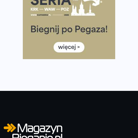
diety
Rozbiegany Olsztyn szykuje się na weekend z
półmaratonem
Już w tę sobotę 35. Bieg Powstania Warszawskiego.
Wystartuje rekordowa liczba uczestników
35. Bieg Powstania Warszawskiego – praktyczny
poradnik przed startem