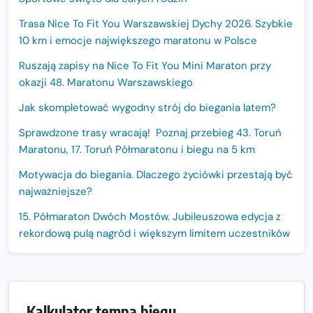
Trasa Nice To Fit You Warszawskiej Dychy 2026. Szybkie
10 km i emocje największego maratonu w Polsce
Ruszają zapisy na Nice To Fit You Mini Maraton przy
okazji 48. Maratonu Warszawskiego
Jak skompletować wygodny strój do biegania latem?
Sprawdzone trasy wracają! Poznaj przebieg 43. Toruń
Maratonu, 17. Toruń Półmaratonu i biegu na 5 km
Motywacja do biegania. Dlaczego życiówki przestają być
najważniejsze?
15. Półmaraton Dwóch Mostów. Jubileuszowa edycja z
rekordową pulą nagród i większym limitem uczestników
Trasa 48. Maratonu Warszawskiego odkryta.
Sprawdzony przebieg i profil stworzony do szybkiego
biegania
Kalkulator tempa biegu