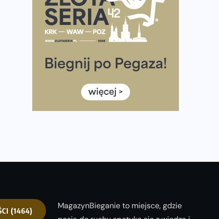
półmaratonem
Już w tę sobotę 35. Bieg Powstania Warszawskiego.
Wystartuje rekordowa liczba uczestników
35. Bieg Powstania Warszawskiego – praktyczny
poradnik przed startem
Ile razy w tygodniu biegać? 3 treningi wystarczą? Jak
często biegać, żeby robić postępy
Już w ten weekend! Przed nami Nocny Portowy
Maraton i Półmaraton Szczeciński. Wszystko, co warto
wiedzieć
MagazynBieganie to miejsce, gdzie
ŚCI
(1464)