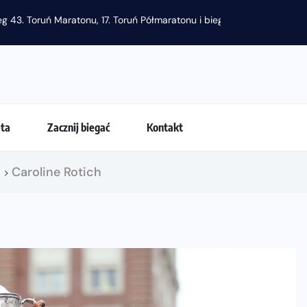
g 43. Toruń Maratonu, 17. Toruń Półmaratonu i biegu na 5 km
eta
Zacznij biegać
Kontakt
!
Caroline Rotich
>