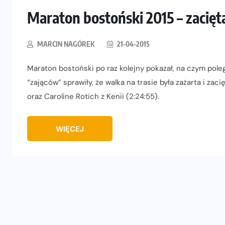
Maraton bostoński 2015 – zacię
MARCIN NAGÓREK
21-04-2015
Maraton bostoński po raz kolejny pokazał, na czym pole
“zająców” sprawiły, że walka na trasie była zażarta i zacię
oraz Caroline Rotich z Kenii (2:24:55).
WIĘCEJ