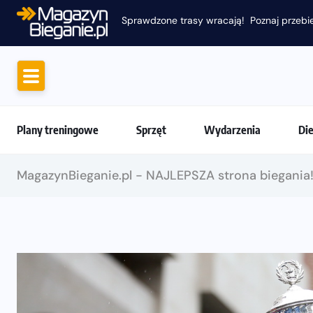
Sprawdzone trasy wracają! Poznaj przebie
Plany treningowe
Sprzęt
Wydarzenia
Di
MagazynBieganie.pl - NAJLEPSZA strona biegania