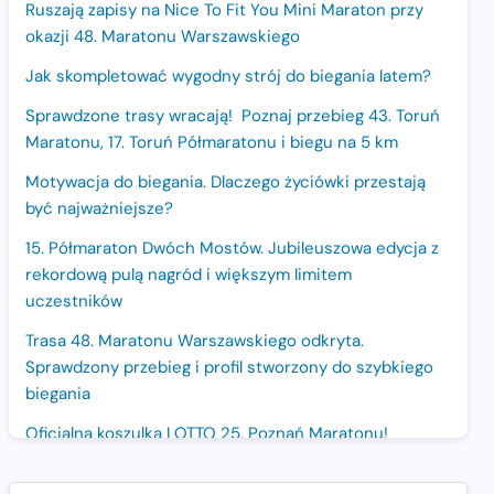
Ruszają zapisy na Nice To Fit You Mini Maraton przy
okazji 48. Maratonu Warszawskiego
Jak skompletować wygodny strój do biegania latem?
Sprawdzone trasy wracają! Poznaj przebieg 43. Toruń
Maratonu, 17. Toruń Półmaratonu i biegu na 5 km
Motywacja do biegania. Dlaczego życiówki przestają
być najważniejsze?
15. Półmaraton Dwóch Mostów. Jubileuszowa edycja z
rekordową pulą nagród i większym limitem
uczestników
Trasa 48. Maratonu Warszawskiego odkryta.
Sprawdzony przebieg i profil stworzony do szybkiego
biegania
Oficjalna koszulka LOTTO 25. Poznań Maratonu!
Amazfit Balance 3: Kompleksowe narzędzie dla