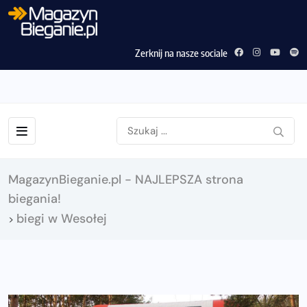
Zerknij na nasze sociale
MagazynBieganie.pl - NAJLEPSZA strona
biegania!
biegi w Wesołej
>