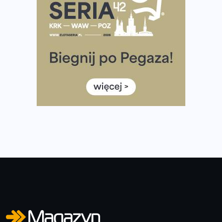
Już w tę sobotę 35. Bieg Powstania Warszawskiego.
Wystartuje rekordowa liczba uczestników
35. Bieg Powstania Warszawskiego – praktyczny
poradnik przed startem
Ile razy w tygodniu biegać? 3 treningi wystarczą? Jak
często biegać, żeby robić postępy
Już w ten weekend! Przed nami Nocny Portowy Maraton
i Półmaraton Szczeciński. Wszystko, co warto wiedzieć