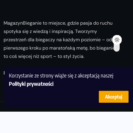
MagazynBieganie to miejsce, gdzie pasja do ruchu
spotyka się z wiedzą i inspiracją. Tworzymy
przestrzeń dla biegaczy na każdym poziomie – od
pierwszego kroku po maratońską metę, bo bieganie
to coś więcej niż sport – to styl życia.
Biegaj z nami i odkrywaj swoją najlepszą wersję!
Korzystanie ze strony wiąże się z akceptacją naszej
Polityki prywatności
Akceptuj
© Copyright 2025
magazynbieganie.pl
powered by
FoolProofSoft