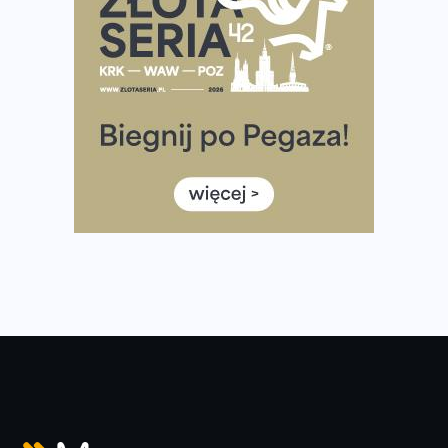
Już w tę sobotę 35. Bieg Powstania Warszawskiego.
Wystartuje rekordowa liczba uczestników
35. Bieg Powstania Warszawskiego – praktyczny
poradnik przed startem
Ile razy w tygodniu biegać? 3 treningi wystarczą? Jak
często biegać, żeby robić postępy
Już w ten weekend! Przed nami Nocny Portowy Maraton
i Półmaraton Szczeciński. Wszystko, co warto wiedzieć