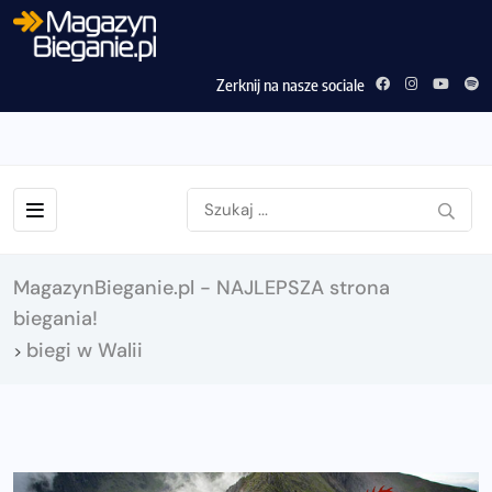
Zerknij na nasze sociale
MagazynBieganie.pl - NAJLEPSZA strona
biegania!
biegi w Walii
>