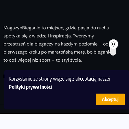
MagazynBieganie to miejsce, gdzie pasja do ruchu
spotyka się z wiedzą i inspiracją. Tworzymy
przestrzeń dla biegaczy na każdym poziomie – od
pierwszego kroku po maratońską metę, bo bieganie
to coś więcej niż sport – to styl życia.
Biegaj z nami i odkrywaj swoją najlepszą wersję!
Korzystanie ze strony wiąże się z akceptacją naszej
Polityki prywatności
Akceptuj
© Copyright 2025
magazynbieganie.pl
powered by
FoolProofSoft