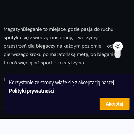
MagazynBieganie to miejsce, gdzie pasja do ruchu
spotyka się z wiedzą i inspiracją. Tworzymy
przestrzeń dla biegaczy na każdym poziomie – od
pierwszego kroku po maratońską metę, bo bieganie
to coś więcej niż sport – to styl życia.
Biegaj z nami i odkrywaj swoją najlepszą wersję!
Korzystanie ze strony wiąże się z akceptacją naszej
Polityki prywatności
Akceptuj
© Copyright 2025
magazynbieganie.pl
powered by
FoolProofSoft