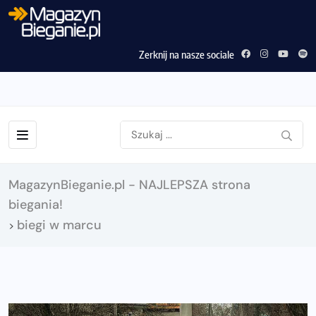
Zerknij na nasze sociale
MagazynBieganie.pl - NAJLEPSZA strona
biegania!
biegi w marcu
>