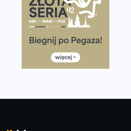
i Półmaraton Szczeciński. Wszystko, co warto wiedzieć
European Marathon Classics – jak zweryfikować swój
wynik
Medal i koszulka 35. Biegu Powstania Warszawskiego. Na
listach startowych są jeszcze wolne miejsca
Jaki smartwatch dla biegaczy, którzy chcą też przy
okazji trenować pod HYROX?
Jak zaplanować domowe cardio bez przepełniania
mieszkania sprzętem