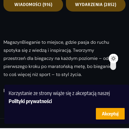
WIADOMOŚCI
(916)
WYDARZENIA
(2852)
MagazynBieganie to miejsce, gdzie pasja do ruchu
spotyka się z wiedzą i inspiracją. Tworzymy
przestrzeń dla biegaczy na każdym poziomie – od
pierwszego kroku po maratońską metę, bo bieganie
to coś więcej niż sport – to styl życia.
Biegaj z nami i odkrywaj swoją najlepszą wersję!
Korzystanie ze strony wiąże się z akceptacją naszej
Polityki prywatności
Akceptuj