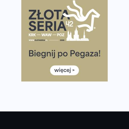
Rozbiegany Olsztyn szykuje się na weekend z
półmaratonem
Już w tę sobotę 35. Bieg Powstania Warszawskiego.
Wystartuje rekordowa liczba uczestników
35. Bieg Powstania Warszawskiego – praktyczny
poradnik przed startem
Ile razy w tygodniu biegać? 3 treningi wystarczą? Jak
często biegać, żeby robić postępy
Już w ten weekend! Przed nami Nocny Portowy Maraton
i Półmaraton Szczeciński. Wszystko, co warto wiedzieć