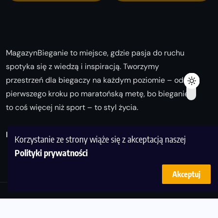
MagazynBieganie to miejsce, gdzie pasja do ruchu
spotyka się z wiedzą i inspiracją. Tworzymy
przestrzeń dla biegaczy na każdym poziomie – od
pierwszego kroku po maratońską metę, bo bieganie
to coś więcej niż sport – to styl życia.
Biegaj z nami i odkrywaj swoją najlepszą wersję!
Korzystanie ze strony wiąże się z akceptacją naszej
Polityki prywatności
Akceptuj
© Copyright 2025
magazynbieganie.pl
powered by