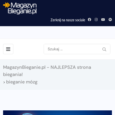
Zerknij na nasze sociale
MagazynBieganie.pl - NAJLEPSZA strona
biegania!
bieganie mózg
>