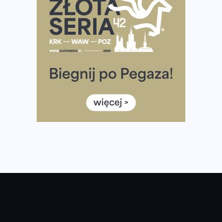
Tętno vs tempo – czym kierować się w bieganiu?
Co ma dużo białka? Produkty, które warto włączyć do
diety
Rozbiegany Olsztyn szykuje się na weekend z
półmaratonem
Już w tę sobotę 35. Bieg Powstania Warszawskiego.
Wystartuje rekordowa liczba uczestników
35. Bieg Powstania Warszawskiego – praktyczny
poradnik przed startem