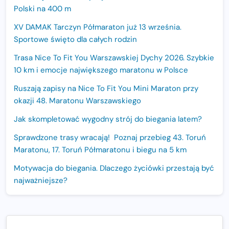
Polski na 400 m
XV DAMAK Tarczyn Półmaraton już 13 września.
Sportowe święto dla całych rodzin
Trasa Nice To Fit You Warszawskiej Dychy 2026. Szybkie
10 km i emocje największego maratonu w Polsce
Ruszają zapisy na Nice To Fit You Mini Maraton przy
okazji 48. Maratonu Warszawskiego
Jak skompletować wygodny strój do biegania latem?
Sprawdzone trasy wracają! Poznaj przebieg 43. Toruń
Maratonu, 17. Toruń Półmaratonu i biegu na 5 km
Motywacja do biegania. Dlaczego życiówki przestają być
najważniejsze?
15. Półmaraton Dwóch Mostów. Jubileuszowa edycja z
rekordową pulą nagród i większym limitem uczestników