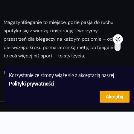
MagazynBieganie to miejsce, gdzie pasja do ruchu
spotyka się z wiedzą i inspiracją. Tworzymy
przestrzeń dla biegaczy na każdym poziomie – od
pierwszego kroku po maratońską metę, bo bieganie
to coś więcej niż sport – to styl życia.
Biegaj z nami i odkrywaj swoją najlepszą wersję!
Korzystanie ze strony wiąże się z akceptacją naszej
Polityki prywatności
Akceptuj
© Copyright 2025
magazynbieganie.pl
powered by
FoolProofSoft