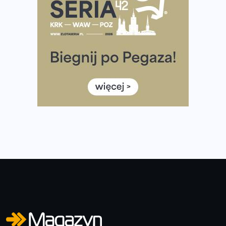
Tętno vs tempo – czym kierować się w bieganiu?
Co ma dużo białka? Produkty, które warto włączyć do
diety
Rozbiegany Olsztyn szykuje się na weekend z
półmaratonem
Już w tę sobotę 35. Bieg Powstania Warszawskiego.
Wystartuje rekordowa liczba uczestników