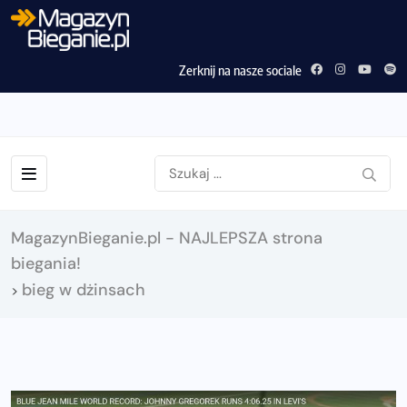
Zerknij na nasze sociale
MagazynBieganie.pl - NAJLEPSZA strona
biegania!
bieg w dżinsach
>